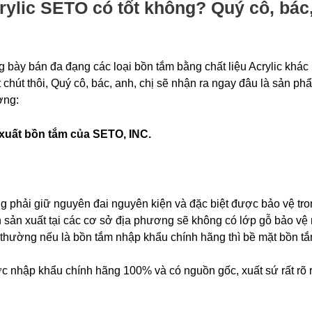
rylic SETO có tốt không? Quý cô, bác,
ng bày bán đa đạng các loại bồn tắm bằng chất liệu Acrylic khá
 chút thôi, Quý cô, bác, anh, chị sẽ nhận ra ngay đâu là sản 
ơng:
 xuất bồn tắm của SETO, INC.
 phải giữ nguyên đai nguyên kiện và đặc biệt được bảo vệ tro
n sản xuất tại các cơ sở địa phương sẽ không có lớp gỗ bảo vệ 
hường nếu là bồn tắm nhập khẩu chính hãng thì bề mặt bồn tắm đ
p khẩu chính hãng 100% và có nguồn gốc, xuất sứ rất rõ rà