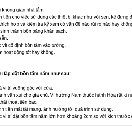
 không gian nhà tắm.
uận tiện cho việc sử dụng các thiết bị khác như vòi sen, kệ đựng 
hích hợp và kiểm tra kỹ xem có vấn đề nào rủi ro nào hay khôn
ệ sinh thành bồn bằng khăn sạch.
sẵn.
 vít cố định bồn tắm vào tường.
m hoạt động tốt hay không.
i lắp đặt bồn tắm nằm như sau:
là vị trí vuông góc với cửa.
nh vận xui cho gia chủ. Vì hướng Nam thuộc hành Hỏa rất kị n
ất thoát tiền bạc.
ánh tiền mất tật mang, ảnh hưởng tới quá trình sử dụng.
c vị trí đặt bồn tắm nằm lớn hơn khoảng 2cm so với kích thước 