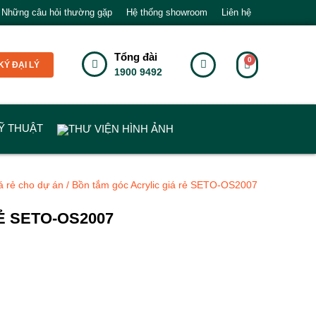
Những câu hỏi thường gặp
Hệ thống showroom
Liên hệ
Tổng đài
Ý ĐẠI LÝ
1900 9492
Ỹ THUẬT
THƯ VIỆN HÌNH ẢNH
á rẻ cho dự án
/ Bồn tắm góc Acrylic giá rẻ SETO-OS2007
Ẻ SETO-OS2007