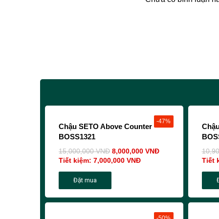
-47%
Chậu SETO Above Counter
Chậu
BOSS1321
BOS
15,000,000
VNĐ
8,000,000
VNĐ
10,9
Tiết kiệm:
7,000,000
VNĐ
Tiết 
Đặt mua
-50%