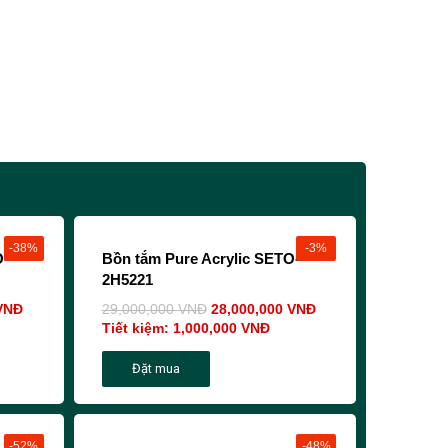
-38%
-3%
O-
Bồn tắm Pure Acrylic SETO-
2H5221
VNĐ
29,000,000
VNĐ
28,000,000
VNĐ
Tiết kiệm:
1,000,000
VNĐ
Đặt mua
-52%
-48%