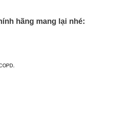
ính hãng mang lại nhé:
à COPD.