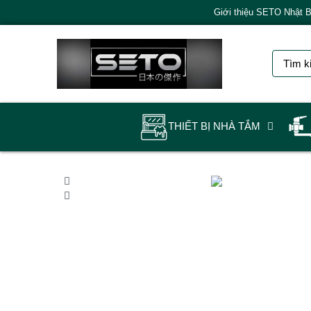
Giới thiệu SETO Nhật 
THIẾT BỊ NHÀ TẮM