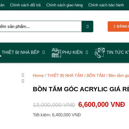
Bản
Chính sách đổi trả
Chính sách giao hàng
Chính sách bảo hành
ĐĂNG K
THIẾT BỊ NHÀ BẾP
PHỤ KIỆN
TIN TỨC K
Home
/
THIẾT BỊ NHÀ TẮM
/
BỒN TẮM
/
Bồn tắm gi
BỒN TẮM GÓC ACRYLIC GIÁ R
6,600,000
VNĐ
13,000,000
VNĐ
Tiết kiệm:
6,400,000
VNĐ