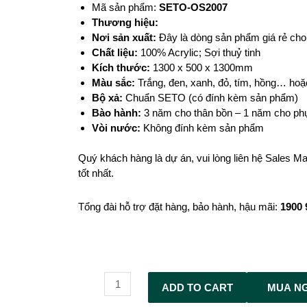
Mã sản phẩm:
SETO-OS2007
T
hương hiệu:
Nơi sản xuất:
Đây là dòng sản phẩm giá rẻ ch
Chất liệu:
100% Acrylic; Sợi thuỷ tinh
Kích thước:
1300 x 500 x 1300mm
Màu sắc:
Trắng, đen, xanh, đỏ, tím, hồng… ho
Bộ xả:
Chuẩn SETO (có đính kèm sản phẩm)
Bào hành:
3 năm cho thân bồn – 1 năm cho phụ
Vòi nước:
Không đính kèm sản phẩm
Quý khách hàng là dự án, vui lòng liên hệ Sales Ma
tốt nhất.
Tổng đài hỗ trợ đặt hàng, bảo hành, hậu mãi:
1900
Alternative:
ADD TO CART
MUA N