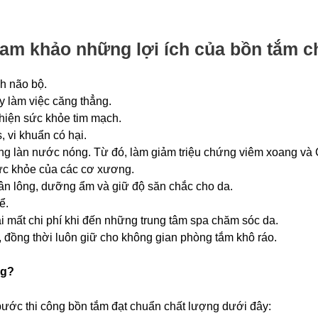
tham khảo những l
ợi ích của bồn tắm
ch
ch não bộ.
y làm việc căng thẳng.
thiện sức khỏe tim mạch.
, vi khuẩn có hại.
ong làn nước nóng. Từ đó, làm giảm triệu chứng viêm xoang v
sức khỏe của các cơ xương.
chân lông, dưỡng ẩm và giữ độ săn chắc cho da.
ể.
hải mất chi phí khi đến những trung tâm spa chăm sóc da.
 đồng thời luôn giữ cho không gian phòng tắm khô ráo.
ng?
bước thi công bồn tắm đạt chuẩn chất lượng dưới đây: