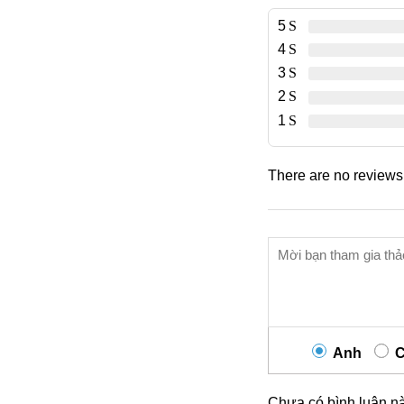
5
4
3
2
1
There are no reviews 
Anh
C
Chưa có bình luận n