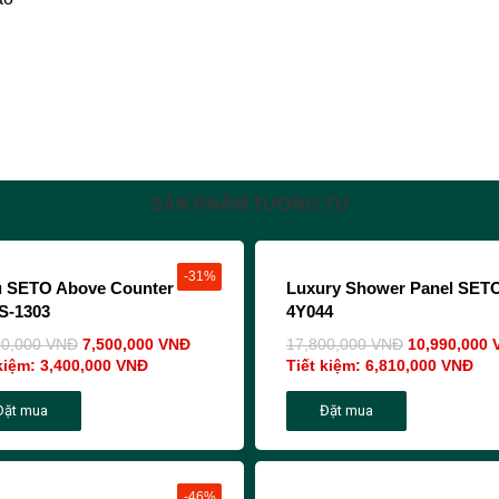
SẢN PHẨM TƯƠNG TỰ
-31%
 SETO Above Counter
Luxury Shower Panel SET
S-1303
4Y044
00,000
VNĐ
7,500,000
VNĐ
17,800,000
VNĐ
10,990,000
kiệm:
3,400,000
VNĐ
Tiết kiệm:
6,810,000
VNĐ
Đặt mua
Đặt mua
-46%