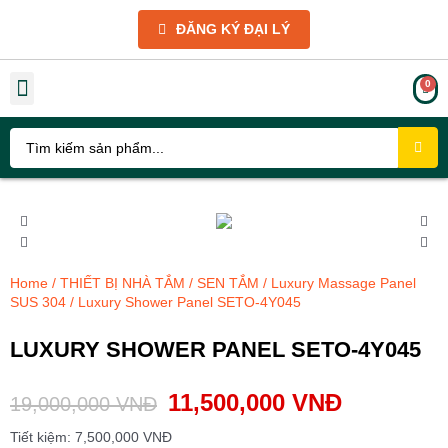
ĐĂNG KÝ ĐẠI LÝ
THIẾT BỊ NHÀ TẮM
THIẾT BỊ NHÀ BẾP
PHỤ KIỆN
GIẢM GIÁ SỐC
GIỚI THIỆU VÀ CHÍNH SÁCH
TIN TỨC KỸ THUẬT
THƯ VIỆN HÌNH ẢNH
Home
/
THIẾT BỊ NHÀ TẮM
/
SEN TẮM
/
Luxury Massage Panel
SUS 304
/ Luxury Shower Panel SETO-4Y045
LUXURY SHOWER PANEL SETO-4Y045
11,500,000
VNĐ
19,000,000
VNĐ
Tiết kiệm:
7,500,000
VNĐ