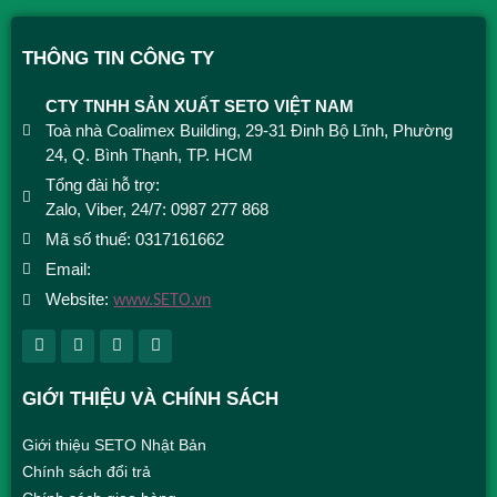
THÔNG TIN CÔNG TY
CTY TNHH SẢN XUẤT SETO VIỆT NAM
Toà nhà Coalimex Building, 29-31 Đinh Bộ Lĩnh, Phường
24, Q. Bình Thạnh, TP. HCM
Tổng đài hỗ trợ:
1900 9492
Zalo, Viber, 24/7: 0987 277 868
Mã số thuế: 0317161662
Email:
info@setovietnam.com
Website:
www.SETO.vn
GIỚI THIỆU VÀ CHÍNH SÁCH
Giới thiệu SETO Nhật Bản
Chính sách đổi trả