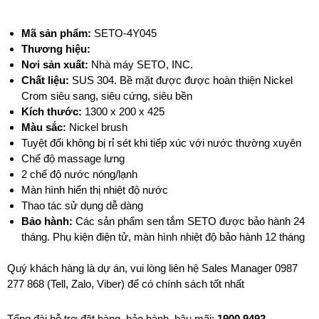
Mã sản phẩm:
SETO-4Y045
T
hương hiệu:
Nơi sản xuất:
Nhà máy SETO, INC.
Chất liệu:
SUS 304. Bề mặt được được hoàn thiện Nickel
Crom siêu sang, siêu cứng, siêu bền
Kích thước:
1300 x 200 x 425
Màu sắc:
Nickel brush
Tuyệt đối không bị rỉ sét khi tiếp xúc với nước thường xuyên
Chế độ massage lưng
2 chế độ nước nóng/lạnh
Màn hình hiển thị nhiệt độ nước
Thao tác sử dụng dễ dàng
Bảo hành:
Các sản phẩm sen tắm SETO được bảo hành 24
tháng. Phụ kiện điện tử, màn hình nhiệt độ bảo hành 12 tháng
Quý khách hàng là dự án, vui lòng liên hệ Sales Manager 0987
277 868 (Tell, Zalo, Viber) để có chính sách tốt nhất
Tổng đài hỗ trợ đặt hàng, bảo hành, hậu mãi:
1900
9492