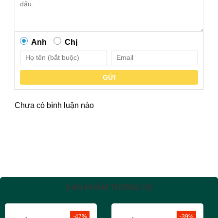
Anh
Chị
GỬI
Chưa có bình luận nào
SẢN PHẨM TƯƠNG TỰ
-47%
-39%