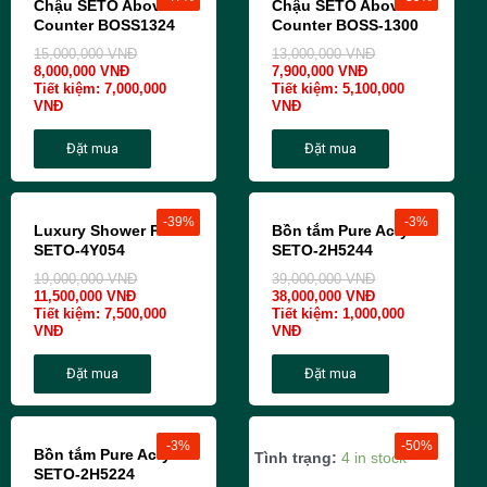
Chậu SETO Above
Chậu SETO Above
Counter BOSS1324
Counter BOSS-1300
15,000,000
VNĐ
13,000,000
VNĐ
8,000,000
VNĐ
7,900,000
VNĐ
Tiết kiệm:
7,000,000
Tiết kiệm:
5,100,000
VNĐ
VNĐ
Đặt mua
Đặt mua
-39%
-3%
Luxury Shower Panel
Bồn tắm Pure Acrylic
SETO-4Y054
SETO-2H5244
19,000,000
VNĐ
39,000,000
VNĐ
11,500,000
VNĐ
38,000,000
VNĐ
Tiết kiệm:
7,500,000
Tiết kiệm:
1,000,000
VNĐ
VNĐ
Đặt mua
Đặt mua
-3%
-50%
Bồn tắm Pure Acrylic
Tình trạng:
4 in stock
SETO-2H5224