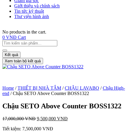
Giảm giá sốc
Giới thiệu và chính sách
Tin tức kỹ thuật
Thư viện hình ảnh
No products in the cart.
0
VNĐ
Cart
Kết quả
Xem toàn bộ kết quả
Home
/
THIẾT BỊ NHÀ TẮM
/
CHẬU LAVABO
/
Chậu High-
end
/ Chậu SETO Above Counter BOSS1322
Chậu SETO Above Counter BOSS1322
17,000,000
VNĐ
9,500,000
VNĐ
Tiết kiệm:
7,500,000
VNĐ