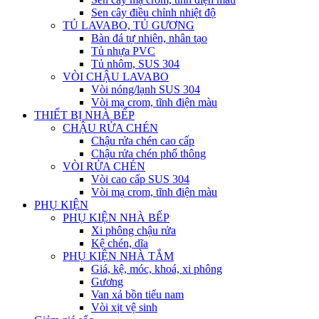
Sen cây điều chỉnh nhiệt độ
TỦ LAVABO, TỦ GƯƠNG
Bàn đá tự nhiên, nhân tạo
Tủ nhựa PVC
Tủ nhôm, SUS 304
VÒI CHẬU LAVABO
Vòi nóng/lạnh SUS 304
Vòi mạ crom, tĩnh điện màu
THIẾT BỊ NHÀ BẾP
CHẬU RỬA CHÉN
Chậu rửa chén cao cấp
Chậu rửa chén phổ thông
VÒI RỬA CHÉN
Vòi cao cấp SUS 304
Vòi mạ crom, tĩnh điện màu
PHỤ KIỆN
PHỤ KIỆN NHÀ BẾP
Xi phông chậu rửa
Kệ chén, dĩa
PHỤ KIỆN NHÀ TẮM
Giá, kệ, móc, khoá, xi phông
Gương
Van xả bồn tiểu nam
Vòi xịt vệ sinh