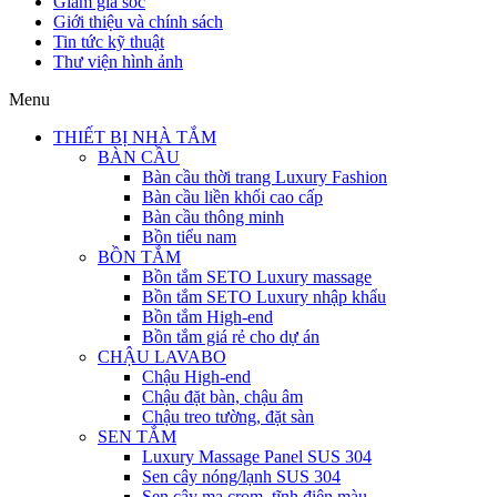
Giảm giá sốc
Giới thiệu và chính sách
Tin tức kỹ thuật
Thư viện hình ảnh
Menu
THIẾT BỊ NHÀ TẮM
BÀN CẦU
Bàn cầu thời trang Luxury Fashion
Bàn cầu liền khối cao cấp
Bàn cầu thông minh
Bồn tiểu nam
BỒN TẮM
Bồn tắm SETO Luxury massage
Bồn tắm SETO Luxury nhập khẩu
Bồn tắm High-end
Bồn tắm giá rẻ cho dự án
CHẬU LAVABO
Chậu High-end
Chậu đặt bàn, chậu âm
Chậu treo tường, đặt sàn
SEN TẮM
Luxury Massage Panel SUS 304
Sen cây nóng/lạnh SUS 304
Sen cây mạ crom, tĩnh điện màu