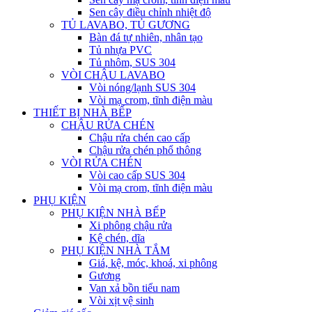
Sen cây điều chỉnh nhiệt độ
TỦ LAVABO, TỦ GƯƠNG
Bàn đá tự nhiên, nhân tạo
Tủ nhựa PVC
Tủ nhôm, SUS 304
VÒI CHẬU LAVABO
Vòi nóng/lạnh SUS 304
Vòi mạ crom, tĩnh điện màu
THIẾT BỊ NHÀ BẾP
CHẬU RỬA CHÉN
Chậu rửa chén cao cấp
Chậu rửa chén phổ thông
VÒI RỬA CHÉN
Vòi cao cấp SUS 304
Vòi mạ crom, tĩnh điện màu
PHỤ KIỆN
PHỤ KIỆN NHÀ BẾP
Xi phông chậu rửa
Kệ chén, dĩa
PHỤ KIỆN NHÀ TẮM
Giá, kệ, móc, khoá, xi phông
Gương
Van xả bồn tiểu nam
Vòi xịt vệ sinh