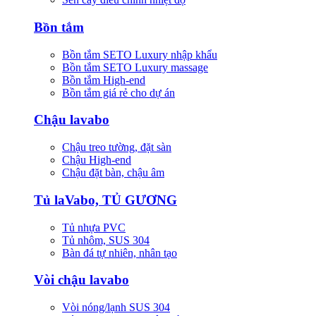
Bồn tắm
Bồn tắm SETO Luxury nhập khẩu
Bồn tắm SETO Luxury massage
Bồn tắm High-end
Bồn tắm giá rẻ cho dự án
Chậu lavabo
Chậu treo tường, đặt sàn
Chậu High-end
Chậu đặt bàn, chậu âm
Tủ laVabo, TỦ GƯƠNG
Tủ nhựa PVC
Tủ nhôm, SUS 304
Bàn đá tự nhiên, nhân tạo
Vòi chậu lavabo
Vòi nóng/lạnh SUS 304