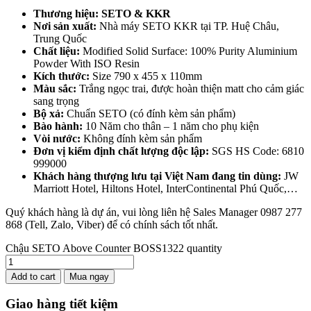
Thương hiệu: SETO & KKR
Nơi sản xuất:
Nhà máy SETO KKR tại TP. Huệ Châu,
Trung Quốc
Chất liệu:
Modified Solid Surface: 100% Purity Aluminium
Powder With ISO Resin
Kích thước:
Size 790 x 455 x 110mm
Màu sắc:
Trắng ngọc trai, được hoàn thiện matt cho cảm giác
sang trọng
Bộ xả:
Chuẩn SETO (có đính kèm sản phẩm)
Bào hành:
10 Năm cho thân – 1 năm cho phụ kiện
Vòi nước:
Không đính kèm sản phẩm
Đơn vị kiểm định chất lượng độc lập:
SGS HS Code: 6810
999000
Khách hàng thượng lưu tại Việt Nam đang tin dùng:
JW
Marriott Hotel, Hiltons Hotel, InterContinental Phú Quốc,…
Quý khách hàng là dự án, vui lòng liên hệ Sales Manager 0987 277
868 (Tell, Zalo, Viber) để có chính sách tốt nhất.
Chậu SETO Above Counter BOSS1322 quantity
Add to cart
Mua ngay
Giao hàng tiết kiệm