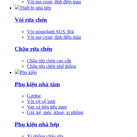
Vòi mạ crom, tĩnh điện màu
Thiết bị nhà bếp
Vòi rửa chén
Vòi nóng/lạnh SUS 304
Vòi mạ crom, tĩnh điện màu
Chậu rửa chén
Chậu rửa chén cao cấp
Chậu rửa chén phổ thông
Phụ kiện
Phụ kiện nhà tắm
Gương
Vòi xịt vệ sinh
Van xả bồn tiểu nam
Giá, kệ, móc, khoá, xi phông
Phụ kiện nhà bếp
Xi phông chậu rửa