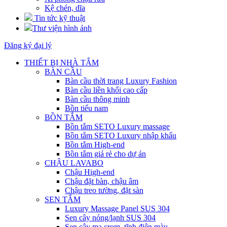
Kệ chén, dĩa
Tin tức kỹ thuật
Thư viện hình ảnh
Đăng ký đại lý
THIẾT BỊ NHÀ TẮM
BÀN CẦU
Bàn cầu thời trang Luxury Fashion
Bàn cầu liền khối cao cấp
Bàn cầu thông minh
Bồn tiểu nam
BỒN TẮM
Bồn tắm SETO Luxury massage
Bồn tắm SETO Luxury nhập khẩu
Bồn tắm High-end
Bồn tắm giá rẻ cho dự án
CHẬU LAVABO
Chậu High-end
Chậu đặt bàn, chậu âm
Chậu treo tường, đặt sàn
SEN TẮM
Luxury Massage Panel SUS 304
Sen cây nóng/lạnh SUS 304
Sen cây mạ crom, tĩnh điện màu