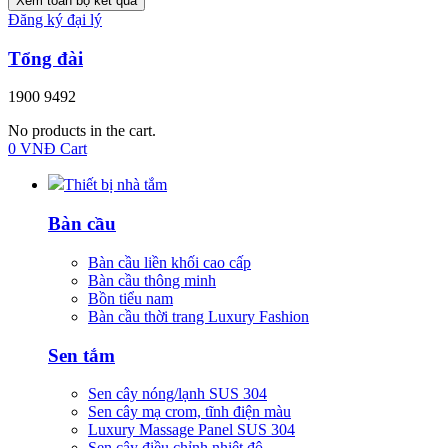
Xem toàn bộ kết quả
Đăng ký đại lý
Tổng đài
1900 9492
No products in the cart.
0
VNĐ
Cart
Thiết bị nhà tắm
Bàn cầu
Bàn cầu liền khối cao cấp
Bàn cầu thông minh
Bồn tiểu nam
Bàn cầu thời trang Luxury Fashion
Sen tắm
Sen cây nóng/lạnh SUS 304
Sen cây mạ crom, tĩnh điện màu
Luxury Massage Panel SUS 304
Sen cây điều chỉnh nhiệt độ