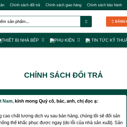
Bản
Chính sách đổi trả
Chính sách giao hàng
Chính sách bảo hành
ĐĂNG K
THIẾT BỊ NHÀ BẾP
PHỤ KIỆN
TIN TỨC KỸ THU
CHÍNH SÁCH ĐỔI TRẢ
t Nam
, kính mong Quý cô, bác, anh, chị đọc ạ:
cao chất lượng dịch vụ sau bán hàng, chúng tôi sẽ đổi sản
ông thể khắc phục được ngay (do lỗi của nhà sản xuất). Sản