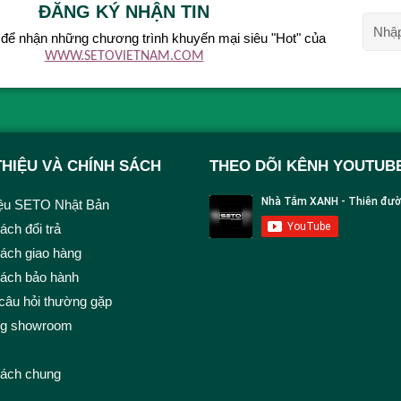
ĐĂNG KÝ NHẬN TIN
để nhận những chương trình khuyến mại siêu "Hot" của
WWW.SETOVIETNAM.COM
THIỆU VÀ CHÍNH SÁCH
THEO DÕI KÊNH YOUTUB
iệu SETO Nhật Bản
ách đổi trả
ách giao hàng
sách bảo hành
câu hỏi thường gặp
ng showroom
sách chung