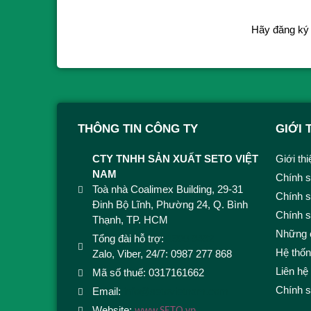
Hãy đăng ký 
THÔNG TIN CÔNG TY
GIỚI 
CTY TNHH SẢN XUẤT SETO VIỆT
Giới th
NAM
Chính s
Toà nhà Coalimex Building, 29-31
Chính s
Đinh Bộ Lĩnh, Phường 24, Q. Bình
Chính 
Thạnh, TP. HCM
Những 
Tổng đài hỗ trợ:
1900 9492
Hệ thố
Zalo, Viber, 24/7: 0987 277 868
Liên hệ
Mã số thuế: 0317161662
Chính 
Email:
info@setovietnam.com
Website: