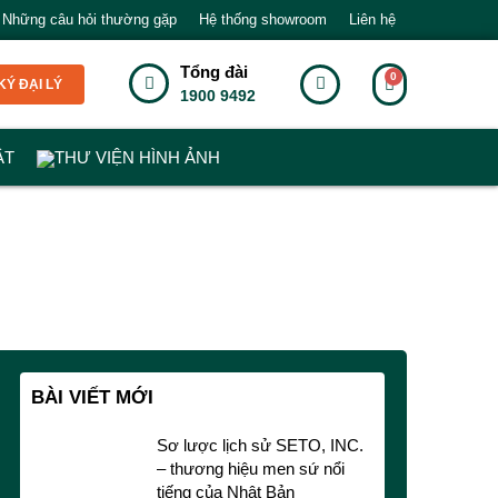
Những câu hỏi thường gặp
Hệ thống showroom
Liên hệ
Tổng đài
Ý ĐẠI LÝ
1900 9492
ẬT
THƯ VIỆN HÌNH ẢNH
BÀI VIẾT MỚI
Sơ lược lịch sử SETO, INC.
– thương hiệu men sứ nổi
tiếng của Nhật Bản