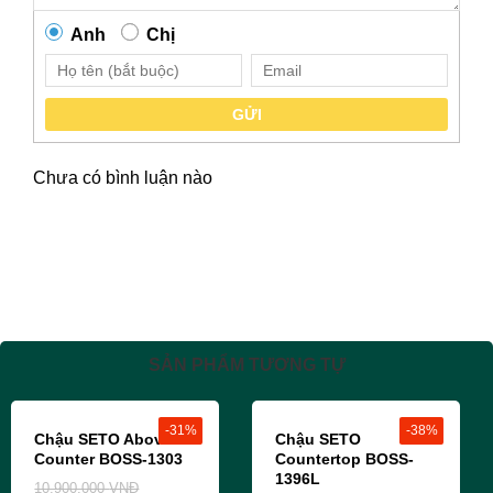
Anh
Chị
GỬI
Chưa có bình luận nào
SẢN PHẨM TƯƠNG TỰ
-31%
-38%
Chậu SETO Above
Chậu SETO
Counter BOSS-1303
Countertop BOSS-
1396L
10,900,000
VNĐ