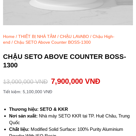
Home
/
THIẾT BỊ NHÀ TẮM
/
CHẬU LAVABO
/
Chậu High-
end
/ Chậu SETO Above Counter BOSS-1300
CHẬU SETO ABOVE COUNTER BOSS-
1300
7,900,000
VNĐ
13,000,000
VNĐ
Tiết kiệm:
5,100,000
VNĐ
Thương hiệu: SETO & KKR
Nơi sản xuất:
Nhà máy SETO KKR tại TP. Huệ Châu, Trung
Quốc
Chất liệu:
Modified Solid Surface: 100% Purity Aluminium
Powder With ISO Resin