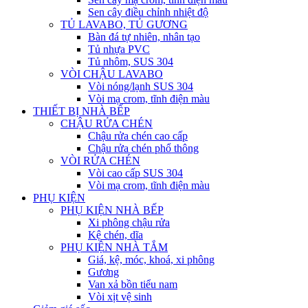
Sen cây điều chỉnh nhiệt độ
TỦ LAVABO, TỦ GƯƠNG
Bàn đá tự nhiên, nhân tạo
Tủ nhựa PVC
Tủ nhôm, SUS 304
VÒI CHẬU LAVABO
Vòi nóng/lạnh SUS 304
Vòi mạ crom, tĩnh điện màu
THIẾT BỊ NHÀ BẾP
CHẬU RỬA CHÉN
Chậu rửa chén cao cấp
Chậu rửa chén phổ thông
VÒI RỬA CHÉN
Vòi cao cấp SUS 304
Vòi mạ crom, tĩnh điện màu
PHỤ KIỆN
PHỤ KIỆN NHÀ BẾP
Xi phông chậu rửa
Kệ chén, dĩa
PHỤ KIỆN NHÀ TẮM
Giá, kệ, móc, khoá, xi phông
Gương
Van xả bồn tiểu nam
Vòi xịt vệ sinh