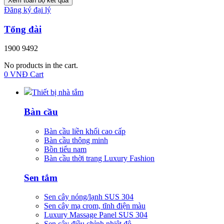
Xem toàn bộ kết quả
Đăng ký đại lý
Tổng đài
1900 9492
No products in the cart.
0
VNĐ
Cart
Thiết bị nhà tắm
Bàn cầu
Bàn cầu liền khối cao cấp
Bàn cầu thông minh
Bồn tiểu nam
Bàn cầu thời trang Luxury Fashion
Sen tắm
Sen cây nóng/lạnh SUS 304
Sen cây mạ crom, tĩnh điện màu
Luxury Massage Panel SUS 304
Sen cây điều chỉnh nhiệt độ