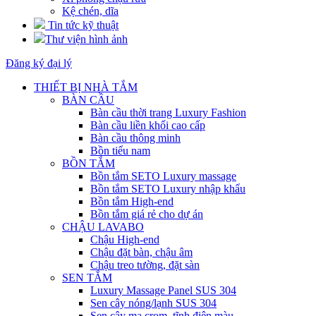
Kệ chén, dĩa
Tin tức kỹ thuật
Thư viện hình ảnh
Đăng ký đại lý
THIẾT BỊ NHÀ TẮM
BÀN CẦU
Bàn cầu thời trang Luxury Fashion
Bàn cầu liền khối cao cấp
Bàn cầu thông minh
Bồn tiểu nam
BỒN TẮM
Bồn tắm SETO Luxury massage
Bồn tắm SETO Luxury nhập khẩu
Bồn tắm High-end
Bồn tắm giá rẻ cho dự án
CHẬU LAVABO
Chậu High-end
Chậu đặt bàn, chậu âm
Chậu treo tường, đặt sàn
SEN TẮM
Luxury Massage Panel SUS 304
Sen cây nóng/lạnh SUS 304
Sen cây mạ crom, tĩnh điện màu