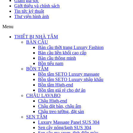
Giảm giá sốc
Giới thiệu và chính sách
Tin tức kỹ thuật
Thư viện hình ảnh
Menu
THIẾT BỊ NHÀ TẮM
BÀN CẦU
Bàn cầu thời trang Luxury Fashion
Bàn cầu liền khối cao cấp
Bàn cầu thông minh
Bồn tiểu nam
BỒN TẮM
Bồn tắm SETO Luxury massage
Bồn tắm SETO Luxury nhập khẩu
Bồn tắm High-end
Bồn tắm giá rẻ cho dự án
CHẬU LAVABO
Chậu High-end
Chậu đặt bàn, chậu âm
Chậu treo tường, đặt sàn
SEN TẮM
Luxury Massage Panel SUS 304
Sen cây nóng/lạnh SUS 304
Sen cây mạ crom, tĩnh điện màu