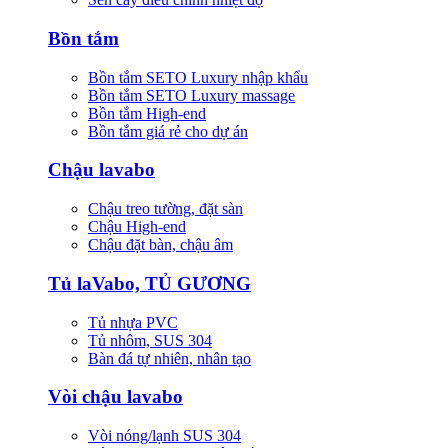
Bồn tắm
Bồn tắm SETO Luxury nhập khẩu
Bồn tắm SETO Luxury massage
Bồn tắm High-end
Bồn tắm giá rẻ cho dự án
Chậu lavabo
Chậu treo tường, đặt sàn
Chậu High-end
Chậu đặt bàn, chậu âm
Tủ laVabo, TỦ GƯƠNG
Tủ nhựa PVC
Tủ nhôm, SUS 304
Bàn đá tự nhiên, nhân tạo
Vòi chậu lavabo
Vòi nóng/lạnh SUS 304