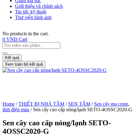
Giảm giá sốc
Giới thiệu và chính sách
Tin tức kỹ thuật
Thư viện hình ảnh
No products in the cart.
0
VNĐ
Cart
Kết quả
Xem toàn bộ kết quả
Home
/
THIẾT BỊ NHÀ TẮM
/
SEN TẮM
/
Sen cây mạ crom,
tĩnh điện màu
/ Sen cây cao cấp nóng/lạnh SETO-4OSSC2020-G
Sen cây cao cấp nóng/lạnh SETO-
4OSSC2020-G