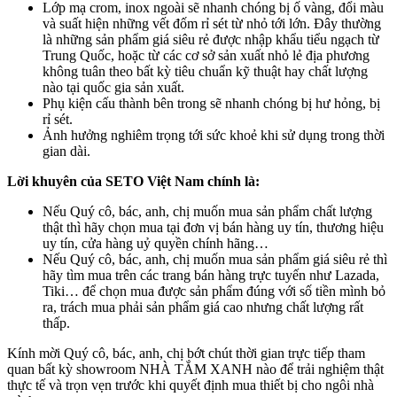
Lớp mạ crom, inox ngoài sẽ nhanh chóng bị ố vàng, đổi màu
và suất hiện những vết đốm rỉ sét từ nhỏ tới lớn. Đây thường
là những sản phẩm giá siêu rẻ được nhập khẩu tiểu ngạch từ
Trung Quốc, hoặc từ các cơ sở sản xuất nhỏ lẻ địa phương
không tuân theo bất kỳ tiêu chuẩn kỹ thuật hay chất lượng
nào tại quốc gia sản xuất.
Phụ kiện cấu thành bên trong sẽ nhanh chóng bị hư hỏng, bị
rỉ sét.
Ảnh hưởng nghiêm trọng tới sức khoẻ khi sử dụng trong thời
gian dài.
Lời khuyên của SETO Việt Nam chính là:
Nếu Quý cô, bác, anh, chị muốn mua sản phẩm chất lượng
thật thì hãy chọn mua tại đơn vị bán hàng uy tín, thương hiệu
uy tín, cửa hàng uỷ quyền chính hãng…
Nếu Quý cô, bác, anh, chị muốn mua sản phẩm giá siêu rẻ thì
hãy tìm mua trên các trang bán hàng trực tuyến như Lazada,
Tiki… để chọn mua được sản phẩm đúng với số tiền mình bỏ
ra, trách mua phải sản phẩm giá cao nhưng chất lượng rất
thấp.
Kính mời Quý cô, bác, anh, chị bớt chút thời gian trực tiếp tham
quan bất kỳ showroom NHÀ TẮM XANH nào để trải nghiệm thật
thực tế và trọn vẹn trước khi quyết định mua thiết bị cho ngôi nhà