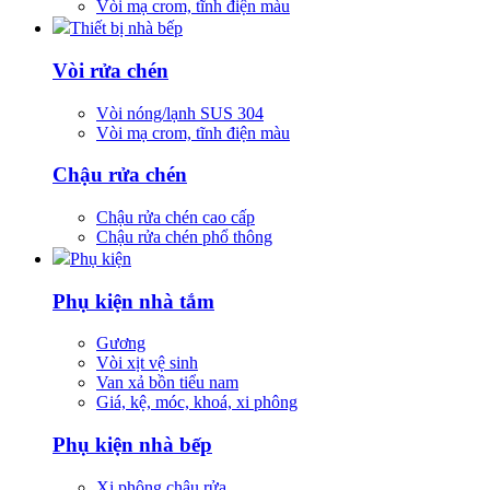
Vòi mạ crom, tĩnh điện màu
Thiết bị nhà bếp
Vòi rửa chén
Vòi nóng/lạnh SUS 304
Vòi mạ crom, tĩnh điện màu
Chậu rửa chén
Chậu rửa chén cao cấp
Chậu rửa chén phổ thông
Phụ kiện
Phụ kiện nhà tắm
Gương
Vòi xịt vệ sinh
Van xả bồn tiểu nam
Giá, kệ, móc, khoá, xi phông
Phụ kiện nhà bếp
Xi phông chậu rửa