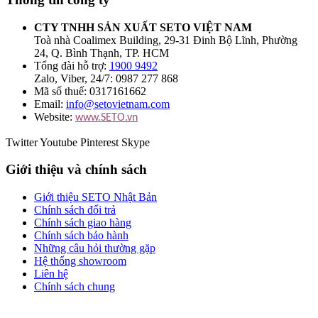
CTY TNHH SẢN XUẤT SETO VIỆT NAM
Toà nhà Coalimex Building, 29-31 Đinh Bộ Lĩnh, Phường
24, Q. Bình Thạnh, TP. HCM
Tổng đài hỗ trợ:
1900 9492
Zalo, Viber, 24/7: 0987 277 868
Mã số thuế: 0317161662
Email:
info@setovietnam.com
Website:
www.SETO.vn
Twitter
Youtube
Pinterest
Skype
Giới thiệu và chính sách
Giới thiệu SETO Nhật Bản
Chính sách đổi trả
Chính sách giao hàng
Chính sách bảo hành
Những câu hỏi thường gặp
Hệ thống showroom
Liên hệ
Chính sách chung