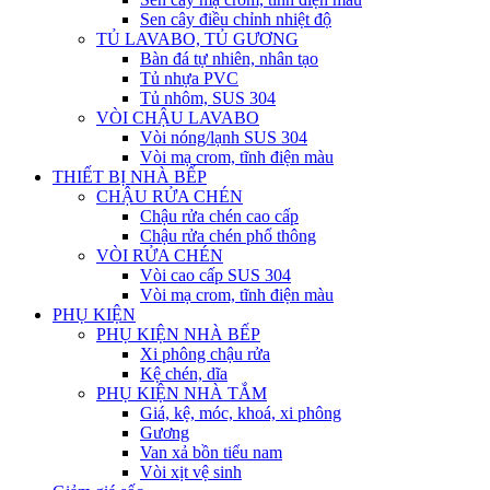
Sen cây điều chỉnh nhiệt độ
TỦ LAVABO, TỦ GƯƠNG
Bàn đá tự nhiên, nhân tạo
Tủ nhựa PVC
Tủ nhôm, SUS 304
VÒI CHẬU LAVABO
Vòi nóng/lạnh SUS 304
Vòi mạ crom, tĩnh điện màu
THIẾT BỊ NHÀ BẾP
CHẬU RỬA CHÉN
Chậu rửa chén cao cấp
Chậu rửa chén phổ thông
VÒI RỬA CHÉN
Vòi cao cấp SUS 304
Vòi mạ crom, tĩnh điện màu
PHỤ KIỆN
PHỤ KIỆN NHÀ BẾP
Xi phông chậu rửa
Kệ chén, dĩa
PHỤ KIỆN NHÀ TẮM
Giá, kệ, móc, khoá, xi phông
Gương
Van xả bồn tiểu nam
Vòi xịt vệ sinh