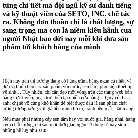
từng chi tiết mà đội ngũ kỹ sư danh tiếng
và kỹ thuật viên của SETO, INC. chế tác
ra. Không đơn thuần chỉ là chất lượng, sự
sang trọng mà còn là niềm kiêu hãnh của
người Nhật bao đời nay mỗi khi đưa sản
phẩm tới khách hàng của mình
Hiện nay trên thị trường đang có hàng trăm, hàng ngàn cá nhân và
đơn vị buôn bán các sản phẩm vòi nước, sen tắm, phụ kiện thiết bị
vệ sinh… Tuy nhiên, chỉ cần dạo một vòng trên các trang web bán
hàng trực tuyến, hoặc trực tiếp tại nhiều cửa hàng… Quý cô, bác,
anh, chị sẽ vô cùng khó khăn để biết được đâu là sản phẩm chất
lượng tương xứng với giá tiền mình bỏ ra, tránh tiền mất – tật mang.
Nếu mua phải những cây sen tắm hay vòi nước giả, hàng nhái, hàng
kém chất lượng, chỉ sau một thời gian ngắn sử dụng sẽ nảy sinh
những hệ luỵ như sau: