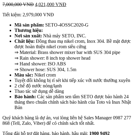
7,000,000
VNĐ
4,021,000
VNĐ
Tiết kiệm:
2,979,000
VNĐ
Mã sản phẩm:
SETO-4OSSC2020-G
T
hương hiệu:
Nơi sản xuất:
Nhà máy SETO, INC.
Chất liệu:
Đồng thau mạ nikel crom, Inox 304. Bề mặt được
được hoàn thiện nikel crom siêu cứng
⇒ Material: Brass shower mixer bar with SUS 304 pipe
⇒ Rain shower: 8 inch top shower head
⇒ Hand shower: ISO ABS
⇒ Shower hose: SUS 304, 1.5m
Màu sắc:
Nikel crom
Tuyệt đối không bị rỉ sét khi tiếp xúc với nước thường xuyên
2 chế độ nước nóng/lạnh
Thao tác sử dụng dễ dàng
Bảo hành:
Các sản phẩm sen tắm SETO được bảo hành 24
tháng theo chuẩn chính sách bảo hành của Toto và Inax Nhật
Bản
Quý khách hàng là dự án, vui lòng liên hệ Sales Manager 0987 277
868 (Tell, Zalo, Viber) để có chính sách tốt nhất.
Tổng đài hỗ trợ đặt hàng, bảo hành, hậu mãi:
1900
9492