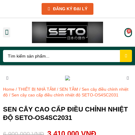
ĐĂNG KÝ ĐẠI LÝ
THIẾT BỊ NHÀ TẮM
THIẾT BỊ NHÀ BẾP
PHỤ KIỆN
GIẢM GIÁ SỐC
GIỚI THIỆU VÀ CHÍNH SÁCH
TIN TỨC KỸ THUẬT
THƯ VIỆN HÌNH ẢNH
Home
/
THIẾT BỊ NHÀ TẮM
/
SEN TẮM
/
Sen cây điều chỉnh nhiệt
độ
/ Sen cây cao cấp điều chỉnh nhiệt độ SETO-OS4SC2031
SEN CÂY CAO CẤP ĐIỀU CHỈNH NHIỆT
ĐỘ SETO-OS4SC2031
3,410,000
VNĐ
6,900,000
VNĐ