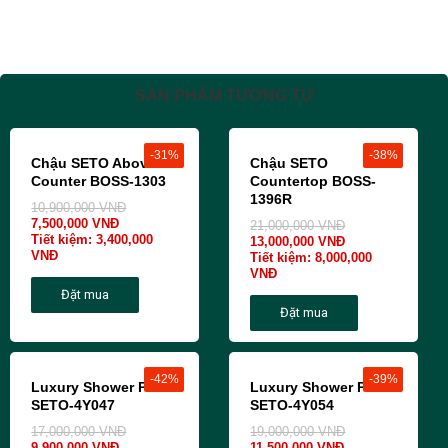
SẢN PHẨM TƯƠNG TỰ
-31%
-38%
Chậu SETO Above
Chậu SETO
Counter BOSS-1303
Countertop BOSS-
1396R
10,900,000
VNĐ
7,500,000
VNĐ
21,000,000
VNĐ
Tiết kiệm:
3,400,000
13,000,000
VNĐ
VNĐ
Tiết kiệm:
8,000,000
VNĐ
Đặt mua
Đặt mua
-42%
-39%
Luxury Shower Panel
Luxury Shower Panel
SETO-4Y047
SETO-4Y054
17,000,000
VNĐ
19,000,000
VNĐ
9,900,000
VNĐ
11,500,000
VNĐ