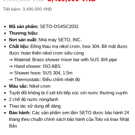
Tiết kiệm:
3,490,000
VNĐ
Mã sản phẩm:
SETO-OS4SC2031
T
hương hiệu:
Nơi sản xuất:
Nhà máy SETO, INC.
Chất liệu:
Đồng thau mạ nikel crom, Inox 304. Bề mặt được
được hoàn thiện nikel crom siêu cứng
⇒ Material: Brass shower mixer bar with SUS 304 pipe
⇒ Hand shower: ISO ABS
⇒ Shower hose: SUS 304, 1.5m
⇒ Thermostatic: Điều chỉnh nhiệt độ
Màu sắc:
Nikel crom
Tuyệt đối không bị rỉ sét khi tiếp xúc với nước thường xuyên
2 chế độ nước nóng/lạnh
Thao tác sử dụng dễ dàng
Bảo hành:
Các sản phẩm sen tắm SETO được bảo hành 24
tháng theo chuẩn chính sách bảo hành của Toto và Inax Nhật
Bản