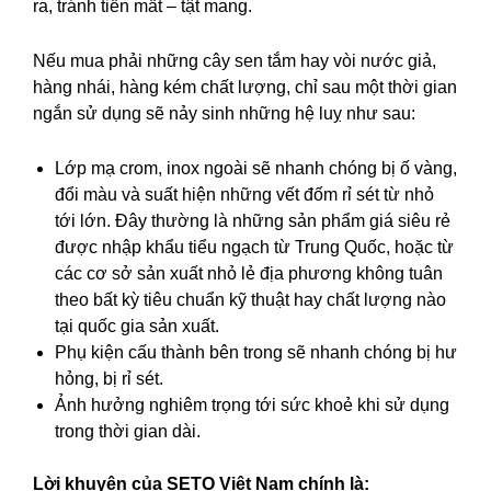
ra, tránh tiền mất – tật mang.
Nếu mua phải những cây sen tắm hay vòi nước giả,
hàng nhái, hàng kém chất lượng, chỉ sau một thời gian
ngắn sử dụng sẽ nảy sinh những hệ luỵ như sau:
Lớp mạ crom, inox ngoài sẽ nhanh chóng bị ố vàng,
đổi màu và suất hiện những vết đốm rỉ sét từ nhỏ
tới lớn. Đây thường là những sản phẩm giá siêu rẻ
được nhập khẩu tiểu ngạch từ Trung Quốc, hoặc từ
các cơ sở sản xuất nhỏ lẻ địa phương không tuân
theo bất kỳ tiêu chuẩn kỹ thuật hay chất lượng nào
tại quốc gia sản xuất.
Phụ kiện cấu thành bên trong sẽ nhanh chóng bị hư
hỏng, bị rỉ sét.
Ảnh hưởng nghiêm trọng tới sức khoẻ khi sử dụng
trong thời gian dài.
Lời khuyên của SETO Việt Nam chính là: