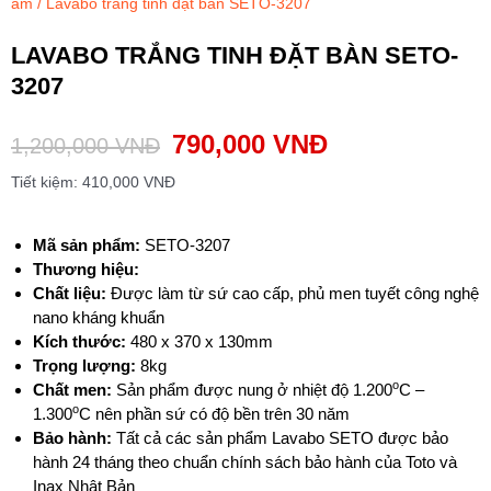
âm
/ Lavabo trắng tinh đặt bàn SETO-3207
LAVABO TRẮNG TINH ĐẶT BÀN SETO-
3207
790,000
VNĐ
1,200,000
VNĐ
Tiết kiệm:
410,000
VNĐ
Mã sản phẩm:
SETO-3207
T
hương hiệu:
Chất liệu:
Được làm từ sứ cao cấp, phủ men tuyết công nghệ
nano kháng khuẩn
Kích thước:
480 x 370 x 130mm
Trọng lượng:
8kg
o
Chất men:
Sản phẩm được nung ở nhiệt độ 1.200
C –
o
1.300
C nên phần sứ có độ bền trên 30 năm
Bảo hành:
Tất cả các sản phẩm Lavabo SETO được bảo
hành 24 tháng theo chuẩn chính sách bảo hành của Toto và
Inax Nhật Bản