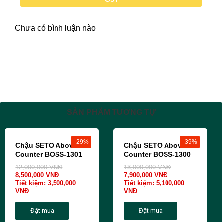
Chưa có bình luận nào
SẢN PHẨM TƯƠNG TỰ
-29%
-39%
Chậu SETO Above
Chậu SETO Above
Counter BOSS-1301
Counter BOSS-1300
12,000,000
VNĐ
13,000,000
VNĐ
8,500,000
VNĐ
7,900,000
VNĐ
Tiết kiệm:
3,500,000
Tiết kiệm:
5,100,000
VNĐ
VNĐ
Đặt mua
Đặt mua