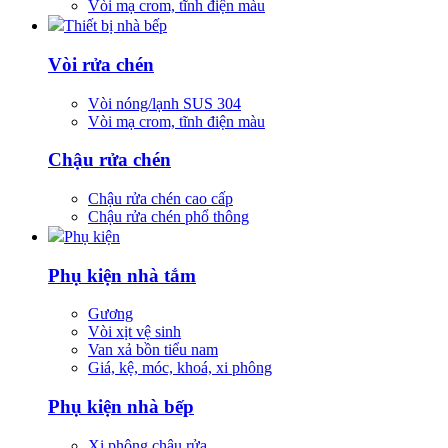
Vòi mạ crom, tĩnh điện màu
Thiết bị nhà bếp
Vòi rửa chén
Vòi nóng/lạnh SUS 304
Vòi mạ crom, tĩnh điện màu
Chậu rửa chén
Chậu rửa chén cao cấp
Chậu rửa chén phổ thông
Phụ kiện
Phụ kiện nhà tắm
Gương
Vòi xịt vệ sinh
Van xả bồn tiểu nam
Giá, kệ, móc, khoá, xi phông
Phụ kiện nhà bếp
Xi phông chậu rửa