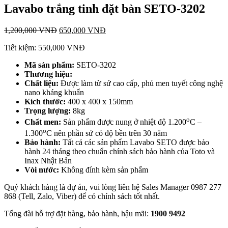
Lavabo trắng tinh đặt bàn SETO-3202
1,200,000
VNĐ
650,000
VNĐ
Tiết kiệm:
550,000
VNĐ
Mã sản phẩm:
SETO-3202
T
hương hiệu:
Chất liệu:
Được làm từ sứ cao cấp, phủ men tuyết công nghệ
nano kháng khuẩn
Kích thước:
400 x 400 x 150mm
Trọng lượng:
8kg
o
Chất men:
Sản phẩm được nung ở nhiệt độ 1.200
C –
o
1.300
C nên phần sứ có độ bền trên 30 năm
Bảo hành:
Tất cả các sản phẩm Lavabo SETO được bảo
hành 24 tháng theo chuẩn chính sách bảo hành của Toto và
Inax Nhật Bản
Vòi nước:
Không đính kèm sản phẩm
Quý khách hàng là dự án, vui lòng liên hệ Sales Manager 0987 277
868 (Tell, Zalo, Viber) để có chính sách tốt nhất.
Tổng đài hỗ trợ đặt hàng, bảo hành, hậu mãi:
1900 9492