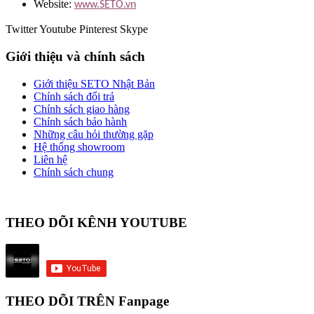
Website:
www.SETO.vn
Twitter
Youtube
Pinterest
Skype
Giới thiệu và chính sách
Giới thiệu SETO Nhật Bản
Chính sách đổi trả
Chính sách giao hàng
Chính sách bảo hành
Những câu hỏi thường gặp
Hệ thống showroom
Liên hệ
Chính sách chung
THEO DÕI KÊNH YOUTUBE
THEO DÕI TRÊN Fanpage