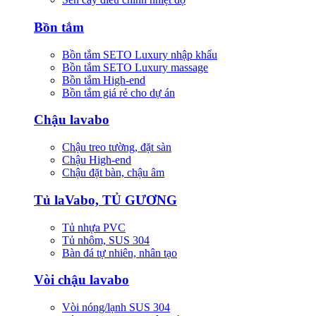
Bồn tắm
Bồn tắm SETO Luxury nhập khẩu
Bồn tắm SETO Luxury massage
Bồn tắm High-end
Bồn tắm giá rẻ cho dự án
Chậu lavabo
Chậu treo tường, đặt sàn
Chậu High-end
Chậu đặt bàn, chậu âm
Tủ laVabo, TỦ GƯƠNG
Tủ nhựa PVC
Tủ nhôm, SUS 304
Bàn đá tự nhiên, nhân tạo
Vòi chậu lavabo
Vòi nóng/lạnh SUS 304