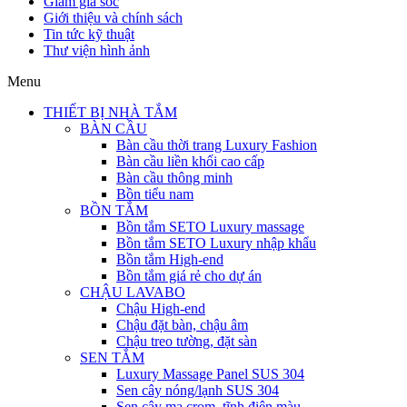
Giảm giá sốc
Giới thiệu và chính sách
Tin tức kỹ thuật
Thư viện hình ảnh
Menu
THIẾT BỊ NHÀ TẮM
BÀN CẦU
Bàn cầu thời trang Luxury Fashion
Bàn cầu liền khối cao cấp
Bàn cầu thông minh
Bồn tiểu nam
BỒN TẮM
Bồn tắm SETO Luxury massage
Bồn tắm SETO Luxury nhập khẩu
Bồn tắm High-end
Bồn tắm giá rẻ cho dự án
CHẬU LAVABO
Chậu High-end
Chậu đặt bàn, chậu âm
Chậu treo tường, đặt sàn
SEN TẮM
Luxury Massage Panel SUS 304
Sen cây nóng/lạnh SUS 304
Sen cây mạ crom, tĩnh điện màu