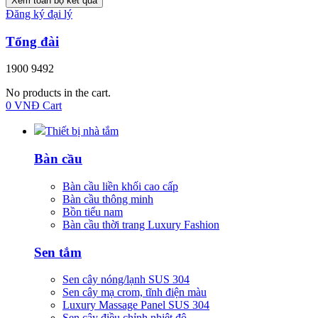
Xem toàn bộ kết quả
Đăng ký đại lý
Tổng đài
1900 9492
No products in the cart.
0
VNĐ
Cart
Thiết bị nhà tắm
Bàn cầu
Bàn cầu liền khối cao cấp
Bàn cầu thông minh
Bồn tiểu nam
Bàn cầu thời trang Luxury Fashion
Sen tắm
Sen cây nóng/lạnh SUS 304
Sen cây mạ crom, tĩnh điện màu
Luxury Massage Panel SUS 304
Sen cây điều chỉnh nhiệt độ