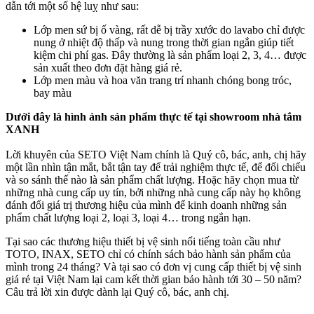
dẫn tới một số hệ luỵ như sau:
Lớp men sứ bị ố vàng, rất dễ bị trầy xước do lavabo chỉ được
nung ở nhiệt độ thấp và nung trong thời gian ngắn giúp tiết
kiệm chi phí gas. Đây thường là sản phẩm loại 2, 3, 4… được
sản xuất theo đơn đặt hàng giá rẻ.
Lớp men màu và hoa văn trang trí nhanh chóng bong tróc,
bay màu
Dưới đây là hình ảnh sản phẩm thực tế tại showroom nhà tắm
XANH
Lời khuyên của SETO Việt Nam chính là Quý cô, bác, anh, chị hãy
một lần nhìn tận mắt, bắt tận tay để trải nghiệm thực tế, để đối chiếu
và so sánh thế nào là sản phẩm chất lượng. Hoặc hãy chọn mua từ
những nhà cung cấp uy tín, bởi những nhà cung cấp này họ không
đánh đổi giá trị thương hiệu của mình để kinh doanh những sản
phẩm chất lượng loại 2, loại 3, loại 4… trong ngắn hạn.
Tại sao các thương hiệu thiết bị vệ sinh nổi tiếng toàn cầu như
TOTO, INAX, SETO chỉ có chính sách bảo hành sản phẩm của
mình trong 24 tháng? Và tại sao có đơn vị cung cấp thiết bị vệ sinh
giá rẻ tại Việt Nam lại cam kết thời gian bảo hành tới 30 – 50 năm?
Câu trả lời xin được dành lại Quý cô, bác, anh chị.