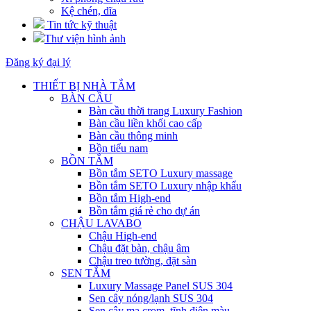
Kệ chén, dĩa
Tin tức kỹ thuật
Thư viện hình ảnh
Đăng ký đại lý
THIẾT BỊ NHÀ TẮM
BÀN CẦU
Bàn cầu thời trang Luxury Fashion
Bàn cầu liền khối cao cấp
Bàn cầu thông minh
Bồn tiểu nam
BỒN TẮM
Bồn tắm SETO Luxury massage
Bồn tắm SETO Luxury nhập khẩu
Bồn tắm High-end
Bồn tắm giá rẻ cho dự án
CHẬU LAVABO
Chậu High-end
Chậu đặt bàn, chậu âm
Chậu treo tường, đặt sàn
SEN TẮM
Luxury Massage Panel SUS 304
Sen cây nóng/lạnh SUS 304
Sen cây mạ crom, tĩnh điện màu