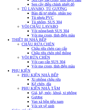
Sen cây điều chỉnh nhiệt độ
TỦ LAVABO, TỦ GƯƠNG
Bàn đá tự nhiên, nhân tạo
Tủ nhựa PVC
Tủ nhôm, SUS 304
VÒI CHẬU LAVABO
Vòi nóng/lạnh SUS 304
Vòi mạ crom, tĩnh điện màu
THIẾT BỊ NHÀ BẾP
CHẬU RỬA CHÉN
Chậu rửa chén cao cấp
Chậu rửa chén phổ thông
VÒI RỬA CHÉN
Vòi cao cấp SUS 304
Vòi mạ crom, tĩnh điện màu
PHỤ KIỆN
PHỤ KIỆN NHÀ BẾP
Xi phông chậu rửa
Kệ chén, dĩa
PHỤ KIỆN NHÀ TẮM
Giá, kệ, móc, khoá, xi phông
Gương
Van xả bồn tiểu nam
Vòi xịt vệ sinh