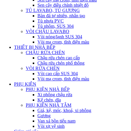
Sen cây điều chỉnh nhiệt độ
TỦ LAVABO, TỦ GƯƠNG
Bàn đá tự nhiên, nhân tạo
Tủ nhựa PVC
Tủ nhôm, SUS 304
VÒI CHẬU LAVABO
Vòi nóng/lạnh SUS 304
Vòi mạ crom, tĩnh điện màu
THIẾT BỊ NHÀ BẾP
CHẬU RỬA CHÉN
Chậu rửa chén cao cấp
Chậu rửa chén phổ thông
VÒI RỬA CHÉN
Vòi cao cấp SUS 304
Vòi mạ crom, tĩnh điện màu
PHỤ KIỆN
PHỤ KIỆN NHÀ BẾP
Xi phông chậu rửa
Kệ chén, dĩa
PHỤ KIỆN NHÀ TẮM
Giá, kệ, móc, khoá, xi phông
Gương
Van xả bồn tiểu nam
Vòi xịt vệ sinh