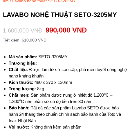
âm
/ Lavabo nghệ thuật SETO-3205MY
LAVABO NGHỆ THUẬT SETO-3205MY
990,000
VNĐ
1,600,000
VNĐ
Tiết kiệm:
610,000
VNĐ
Mã sản phẩm:
SETO-3205MY
T
hương hiệu:
Chất liệu:
Được làm từ sứ cao cấp, phủ men tuyết công nghệ
nano kháng khuẩn
Kích thước:
480 x 370 x 130mm
Trọng lượng:
8kg
o
Chất men:
Sản phẩm được nung ở nhiệt độ 1.200
C –
o
1.300
C nên phần sứ có độ bền trên 30 năm
Bảo hành:
Tất cả các sản phẩm Lavabo SETO được bảo
hành 24 tháng theo chuẩn chính sách bảo hành của Toto và
Inax Nhật Bản
Vòi nước:
Không đính kèm sản phẩm