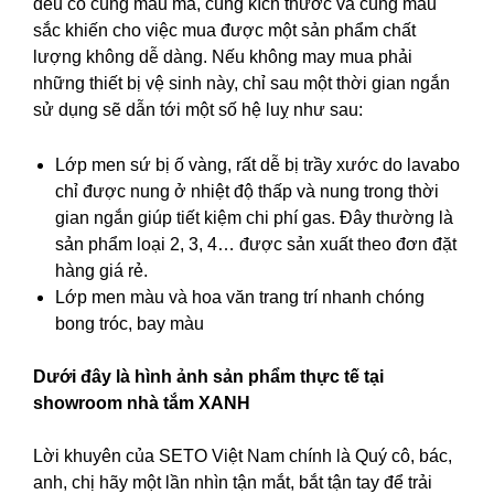
đều có cùng mẫu mã, cùng kích thước và cùng mầu
sắc khiến cho việc mua được một sản phẩm chất
lượng không dễ dàng. Nếu không may mua phải
những thiết bị vệ sinh này, chỉ sau một thời gian ngắn
sử dụng sẽ dẫn tới một số hệ luỵ như sau:
Lớp men sứ bị ố vàng, rất dễ bị trầy xước do lavabo
chỉ được nung ở nhiệt độ thấp và nung trong thời
gian ngắn giúp tiết kiệm chi phí gas. Đây thường là
sản phẩm loại 2, 3, 4… được sản xuất theo đơn đặt
hàng giá rẻ.
Lớp men màu và hoa văn trang trí nhanh chóng
bong tróc, bay màu
Dưới đây là hình ảnh sản phẩm thực tế tại
showroom nhà tắm XANH
Lời khuyên của SETO Việt Nam chính là Quý cô, bác,
anh, chị hãy một lần nhìn tận mắt, bắt tận tay để trải