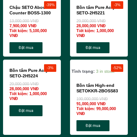
-39%
-3%
Chậu SETO Above
Bồn tắm Pure Acrylic
Counter BOSS-1300
SETO-2H5221
13,000,000
VNĐ
29,000,000
VNĐ
7,900,000
VNĐ
28,000,000
VNĐ
Tiết kiệm:
5,100,000
Tiết kiệm:
1,000,000
VNĐ
VNĐ
Đặt mua
Đặt mua
-3%
-52%
Bồn tắm Pure Acrylic
Tình trạng:
3 in stock
SETO-2H5224
29,000,000
VNĐ
Bồn tắm High-end
28,000,000
VNĐ
SETOKKR-2BOSS83
Tiết kiệm:
1,000,000
VNĐ
190,000,000
VNĐ
91,000,000
VNĐ
Tiết kiệm:
99,000,000
Đặt mua
VNĐ
Đặt mua