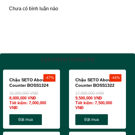
Chưa có bình luận nào
SẢN PHẨM TƯƠNG TỰ
-47%
-44%
Chậu SETO Above
Chậu SETO Above
Counter BOSS1324
Counter BOSS1322
15,000,000
VNĐ
17,000,000
VNĐ
8,000,000
VNĐ
9,500,000
VNĐ
Tiết kiệm:
7,000,000
Tiết kiệm:
7,500,000
VNĐ
VNĐ
Đặt mua
Đặt mua