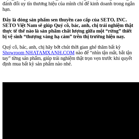
đánh đổi uy tín thương hiệu của mình chỉ để kinh doanh trong ngắn
hạn.
Đây là dòng sản phẩm sen thuyền cao cấp của SETO, INC.
SETO
Việt Nam
sẽ giúp Quý cô, bác, anh, chị trải nghiệm
thật
thực tế thế nào là sản phẩm
chất lượng
giữa một “rừng” thiết
bị vệ sinh
“thượng vàng hạ cám”
trên thị trường
hiện nay.
Quý cô, bác, anh, chị hãy bớt chút thời gian ghé thăm bất kỳ
Showroom NHATAMXANH.COM
nào để “nhìn tận mắt, bắt tận
tay” từng sản phẩm, giúp trải nghiệm thật trọn vẹn trước khi quyết
định mua bất kỳ sản phẩm nào nhé.