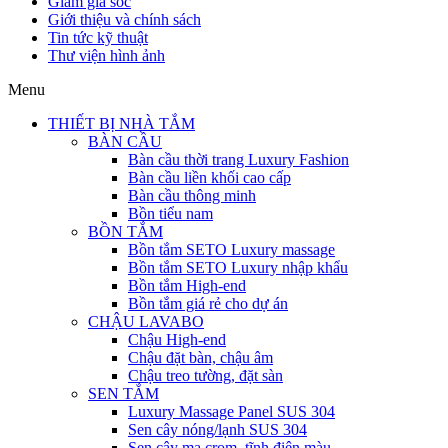
Giảm giá sốc
Giới thiệu và chính sách
Tin tức kỹ thuật
Thư viện hình ảnh
Menu
THIẾT BỊ NHÀ TẮM
BÀN CẦU
Bàn cầu thời trang Luxury Fashion
Bàn cầu liền khối cao cấp
Bàn cầu thông minh
Bồn tiểu nam
BỒN TẮM
Bồn tắm SETO Luxury massage
Bồn tắm SETO Luxury nhập khẩu
Bồn tắm High-end
Bồn tắm giá rẻ cho dự án
CHẬU LAVABO
Chậu High-end
Chậu đặt bàn, chậu âm
Chậu treo tường, đặt sàn
SEN TẮM
Luxury Massage Panel SUS 304
Sen cây nóng/lạnh SUS 304
Sen cây mạ crom, tĩnh điện màu