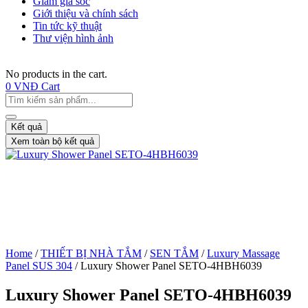
Giảm giá sốc
Giới thiệu và chính sách
Tin tức kỹ thuật
Thư viện hình ảnh
No products in the cart.
0
VNĐ
Cart
Kết quả
Xem toàn bộ kết quả
Home
/
THIẾT BỊ NHÀ TẮM
/
SEN TẮM
/
Luxury Massage
Panel SUS 304
/ Luxury Shower Panel SETO-4HBH6039
Luxury Shower Panel SETO-4HBH6039