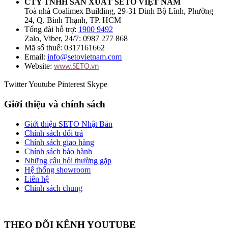
CTY TNHH SẢN XUẤT SETO VIỆT NAM
Toà nhà Coalimex Building, 29-31 Đinh Bộ Lĩnh, Phường
24, Q. Bình Thạnh, TP. HCM
Tổng đài hỗ trợ:
1900 9492
Zalo, Viber, 24/7: 0987 277 868
Mã số thuế: 0317161662
Email:
info@setovietnam.com
Website:
www.SETO.vn
Twitter
Youtube
Pinterest
Skype
Giới thiệu và chính sách
Giới thiệu SETO Nhật Bản
Chính sách đổi trả
Chính sách giao hàng
Chính sách bảo hành
Những câu hỏi thường gặp
Hệ thống showroom
Liên hệ
Chính sách chung
THEO DÕI KÊNH YOUTUBE