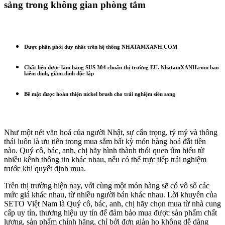
sảng trong không gian phòng tắm
Được phân phối duy nhất trên hệ thống NHATAMXANH.COM
Chất liệu được làm bằng SUS 304 chuẩn thị trường EU. NhatamXANH.com bao
kiểm định, giám định độc lập
Bề mặt được hoàn thiện nickel brush cho trải nghiệm siêu sang
Như một nét văn hoá của người Nhật, sự cẩn trọng, tỷ mỷ và thông
thái luôn là ưu tiên trong mua sắm bất kỳ món hàng hoá đắt tiền
nào. Quý cô, bác, anh, chị hãy hình thành thói quen tìm hiểu từ
nhiều kênh thông tin khác nhau, nếu có thể trực tiếp trải nghiệm
trước khi quyết định mua.
Trên thị trường hiện nay, với cùng một món hàng sẽ có vô số các
mức giá khác nhau, từ nhiều người bán khác nhau. Lời khuyên của
SETO Việt Nam là Quý cô, bác, anh, chị hãy chọn mua từ nhà cung
cấp uy tín, thương hiệu uy tín để đảm bảo mua được sản phẩm chất
lượng, sản phẩm chính hãng, chỉ bởi đơn giản họ không dễ dàng