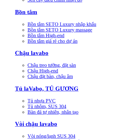
Bồn tắm
Bồn tắm SETO Luxury nhập khẩu
Bồn tắm SETO Luxury massage
Bồn tắm High-end
Bồn tắm giá rẻ cho dự án
Chậu lavabo
Chậu treo tường, đặt sàn
Chậu High-end
Chậu đặt bàn, chậu âm
Tủ laVabo, TỦ GƯƠNG
Tủ nhựa PVC
Tủ nhôm, SUS 304
Bàn đá tự nhiên, nhân tạo
Vòi chậu lavabo
Vòi nóng/lạnh SUS 304