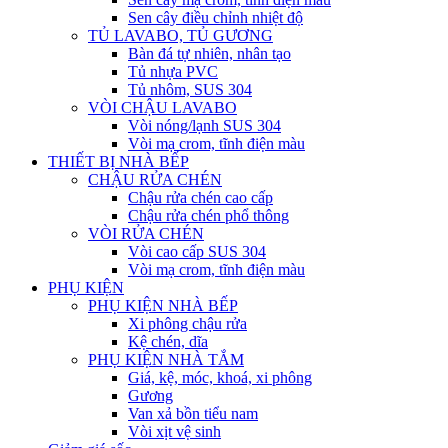
Sen cây điều chỉnh nhiệt độ
TỦ LAVABO, TỦ GƯƠNG
Bàn đá tự nhiên, nhân tạo
Tủ nhựa PVC
Tủ nhôm, SUS 304
VÒI CHẬU LAVABO
Vòi nóng/lạnh SUS 304
Vòi mạ crom, tĩnh điện màu
THIẾT BỊ NHÀ BẾP
CHẬU RỬA CHÉN
Chậu rửa chén cao cấp
Chậu rửa chén phổ thông
VÒI RỬA CHÉN
Vòi cao cấp SUS 304
Vòi mạ crom, tĩnh điện màu
PHỤ KIỆN
PHỤ KIỆN NHÀ BẾP
Xi phông chậu rửa
Kệ chén, dĩa
PHỤ KIỆN NHÀ TẮM
Giá, kệ, móc, khoá, xi phông
Gương
Van xả bồn tiểu nam
Vòi xịt vệ sinh