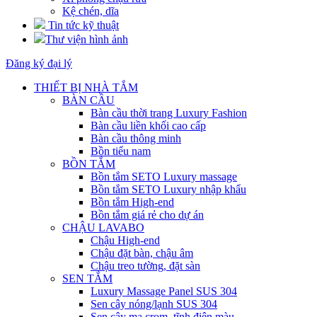
Kệ chén, dĩa
Tin tức kỹ thuật
Thư viện hình ảnh
Đăng ký đại lý
THIẾT BỊ NHÀ TẮM
BÀN CẦU
Bàn cầu thời trang Luxury Fashion
Bàn cầu liền khối cao cấp
Bàn cầu thông minh
Bồn tiểu nam
BỒN TẮM
Bồn tắm SETO Luxury massage
Bồn tắm SETO Luxury nhập khẩu
Bồn tắm High-end
Bồn tắm giá rẻ cho dự án
CHẬU LAVABO
Chậu High-end
Chậu đặt bàn, chậu âm
Chậu treo tường, đặt sàn
SEN TẮM
Luxury Massage Panel SUS 304
Sen cây nóng/lạnh SUS 304
Sen cây mạ crom, tĩnh điện màu