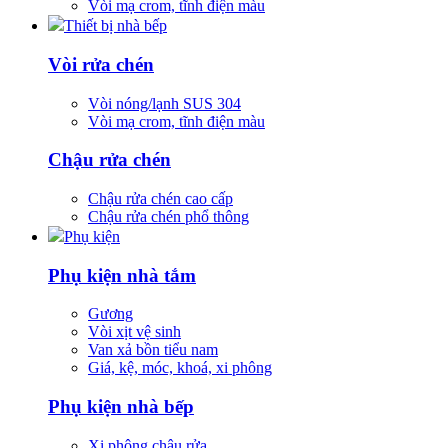
Vòi mạ crom, tĩnh điện màu
Thiết bị nhà bếp
Vòi rửa chén
Vòi nóng/lạnh SUS 304
Vòi mạ crom, tĩnh điện màu
Chậu rửa chén
Chậu rửa chén cao cấp
Chậu rửa chén phổ thông
Phụ kiện
Phụ kiện nhà tắm
Gương
Vòi xịt vệ sinh
Van xả bồn tiểu nam
Giá, kệ, móc, khoá, xi phông
Phụ kiện nhà bếp
Xi phông chậu rửa