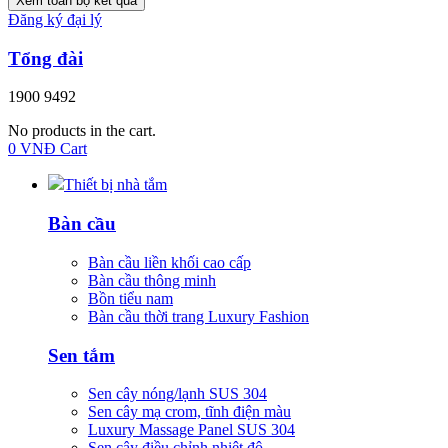
Xem toàn bộ kết quả
Đăng ký đại lý
Tổng đài
1900 9492
No products in the cart.
0
VNĐ
Cart
Thiết bị nhà tắm
Bàn cầu
Bàn cầu liền khối cao cấp
Bàn cầu thông minh
Bồn tiểu nam
Bàn cầu thời trang Luxury Fashion
Sen tắm
Sen cây nóng/lạnh SUS 304
Sen cây mạ crom, tĩnh điện màu
Luxury Massage Panel SUS 304
Sen cây điều chỉnh nhiệt độ