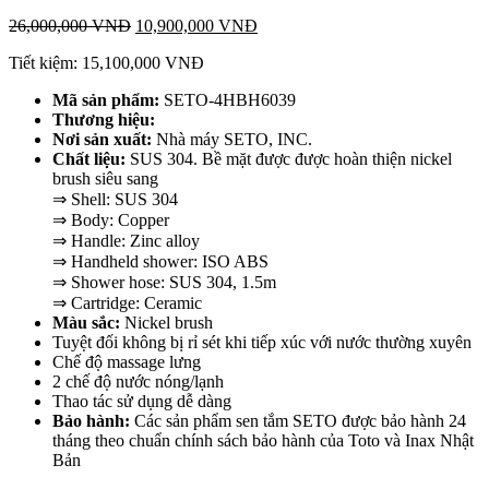
26,000,000
VNĐ
10,900,000
VNĐ
Tiết kiệm:
15,100,000
VNĐ
Mã sản phẩm:
SETO-4HBH6039
T
hương hiệu:
Nơi sản xuất:
Nhà máy SETO, INC.
Chất liệu:
SUS 304. Bề mặt được được hoàn thiện nickel
brush siêu sang
⇒ Shell: SUS 304
⇒ Body: Copper
⇒ Handle: Zinc alloy
⇒ Handheld shower: ISO ABS
⇒ Shower hose: SUS 304, 1.5m
⇒ Cartridge: Ceramic
Màu sắc:
Nickel brush
Tuyệt đối không bị rỉ sét khi tiếp xúc với nước thường xuyên
Chế độ massage lưng
2 chế độ nước nóng/lạnh
Thao tác sử dụng dễ dàng
Bảo hành:
Các sản phẩm sen tắm SETO được bảo hành 24
tháng theo chuẩn chính sách bảo hành của Toto và Inax Nhật
Bản