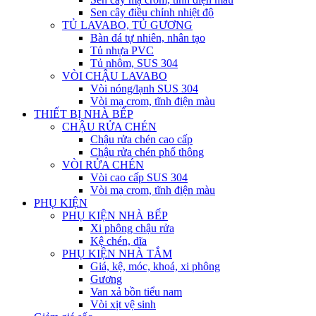
Sen cây điều chỉnh nhiệt độ
TỦ LAVABO, TỦ GƯƠNG
Bàn đá tự nhiên, nhân tạo
Tủ nhựa PVC
Tủ nhôm, SUS 304
VÒI CHẬU LAVABO
Vòi nóng/lạnh SUS 304
Vòi mạ crom, tĩnh điện màu
THIẾT BỊ NHÀ BẾP
CHẬU RỬA CHÉN
Chậu rửa chén cao cấp
Chậu rửa chén phổ thông
VÒI RỬA CHÉN
Vòi cao cấp SUS 304
Vòi mạ crom, tĩnh điện màu
PHỤ KIỆN
PHỤ KIỆN NHÀ BẾP
Xi phông chậu rửa
Kệ chén, dĩa
PHỤ KIỆN NHÀ TẮM
Giá, kệ, móc, khoá, xi phông
Gương
Van xả bồn tiểu nam
Vòi xịt vệ sinh