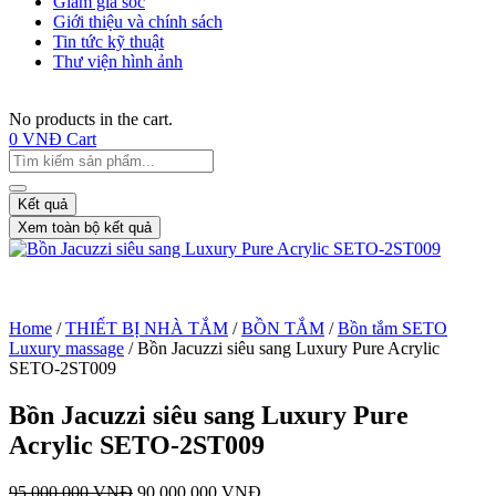
Giảm giá sốc
Giới thiệu và chính sách
Tin tức kỹ thuật
Thư viện hình ảnh
No products in the cart.
0
VNĐ
Cart
Kết quả
Xem toàn bộ kết quả
Home
/
THIẾT BỊ NHÀ TẮM
/
BỒN TẮM
/
Bồn tắm SETO
Luxury massage
/ Bồn Jacuzzi siêu sang Luxury Pure Acrylic
SETO-2ST009
Bồn Jacuzzi siêu sang Luxury Pure
Acrylic SETO-2ST009
95,000,000
VNĐ
90,000,000
VNĐ