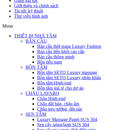
Giảm giá sốc
Giới thiệu và chính sách
Tin tức kỹ thuật
Thư viện hình ảnh
Menu
THIẾT BỊ NHÀ TẮM
BÀN CẦU
Bàn cầu thời trang Luxury Fashion
Bàn cầu liền khối cao cấp
Bàn cầu thông minh
Bồn tiểu nam
BỒN TẮM
Bồn tắm SETO Luxury massage
Bồn tắm SETO Luxury nhập khẩu
Bồn tắm High-end
Bồn tắm giá rẻ cho dự án
CHẬU LAVABO
Chậu High-end
Chậu đặt bàn, chậu âm
Chậu treo tường, đặt sàn
SEN TẮM
Luxury Massage Panel SUS 304
Sen cây nóng/lạnh SUS 304
Sen cây mạ crom, tĩnh điện màu