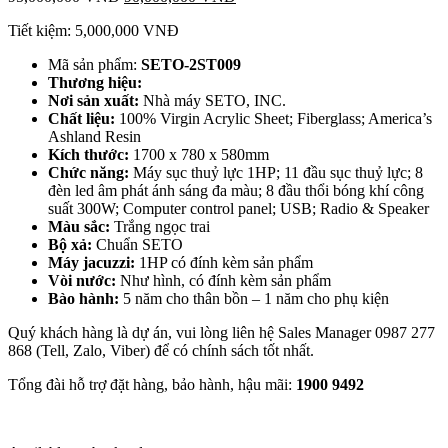
Tiết kiệm:
5,000,000
VNĐ
Mã sản phẩm:
SETO-2ST009
Thương hiệu:
Nơi sản xuất:
Nhà máy SETO, INC.
Chất liệu:
100% Virgin Acrylic Sheet; Fiberglass; America’s
Ashland Resin
Kích thước:
1700 x 780 x 580mm
Chức năng:
Máy sục thuỷ lực 1HP; 11 đầu sục thuỷ lực; 8
đèn led âm phát ánh sáng đa màu; 8 đầu thổi bóng khí công
suất 300W; Computer control panel; USB; Radio & Speaker
Màu sắc:
Trắng ngọc trai
Bộ xả:
Chuẩn SETO
Máy jacuzzi:
1HP có đính kèm sản phẩm
Vòi nước:
Như hình, có đính kèm sản phẩm
Bào hành:
5 năm cho thân bồn – 1 năm cho phụ kiện
Quý khách hàng là dự án, vui lòng liên hệ Sales Manager 0987 277
868 (Tell, Zalo, Viber) để có chính sách tốt nhất.
Tổng đài hỗ trợ đặt hàng, bảo hành, hậu mãi:
1900
9492