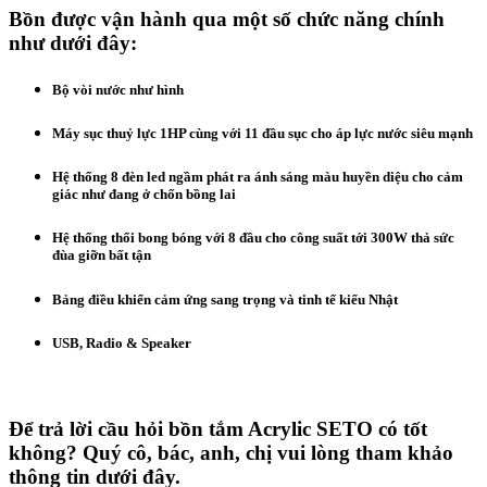
Bồn được vận hành qua một số chức năng chính
như dưới đây:
Bộ vòi nước như hình
Máy sục thuỷ lực 1HP cùng với 11 đầu sục cho áp lực nước siêu mạnh
Hệ thống 8 đèn led ngầm phát ra ánh sáng màu huyền diệu cho cảm
giác như đang ở chốn bồng lai
Hệ thống thổi bong bóng với 8 đầu cho công suất tới 300W thả sức
đùa giỡn bất tận
Bảng điều khiển cảm ứng sang trọng và tinh tế kiểu Nhật
USB, Radio & Speaker
Để
trả lời cầu hỏi bồn tắm Acrylic SETO có tốt
không? Quý cô, bác, anh, chị vui lòng tham khảo
thông tin dưới đây.