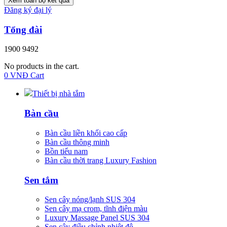
Xem toàn bộ kết quả
Đăng ký đại lý
Tổng đài
1900 9492
No products in the cart.
0
VNĐ
Cart
Thiết bị nhà tắm
Bàn cầu
Bàn cầu liền khối cao cấp
Bàn cầu thông minh
Bồn tiểu nam
Bàn cầu thời trang Luxury Fashion
Sen tắm
Sen cây nóng/lạnh SUS 304
Sen cây mạ crom, tĩnh điện màu
Luxury Massage Panel SUS 304
Sen cây điều chỉnh nhiệt độ