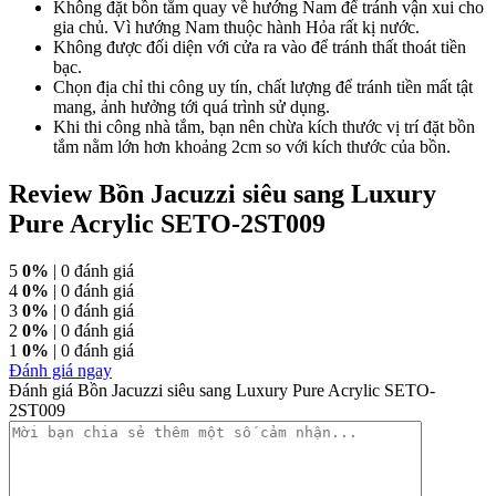
Không đặt bồn tắm quay về hướng Nam để tránh vận xui cho
gia chủ. Vì hướng Nam thuộc hành Hỏa rất kị nước.
Không được đối diện với cửa ra vào để tránh thất thoát tiền
bạc.
Chọn địa chỉ thi công uy tín, chất lượng để tránh tiền mất tật
mang, ảnh hưởng tới quá trình sử dụng.
Khi thi công nhà tắm, bạn nên chừa kích thước vị trí đặt bồn
tắm nằm lớn hơn khoảng 2cm so với kích thước của bồn.
Review Bồn Jacuzzi siêu sang Luxury
Pure Acrylic SETO-2ST009
5
0%
| 0 đánh giá
4
0%
| 0 đánh giá
3
0%
| 0 đánh giá
2
0%
| 0 đánh giá
1
0%
| 0 đánh giá
Đánh giá ngay
Đánh giá Bồn Jacuzzi siêu sang Luxury Pure Acrylic SETO-
2ST009