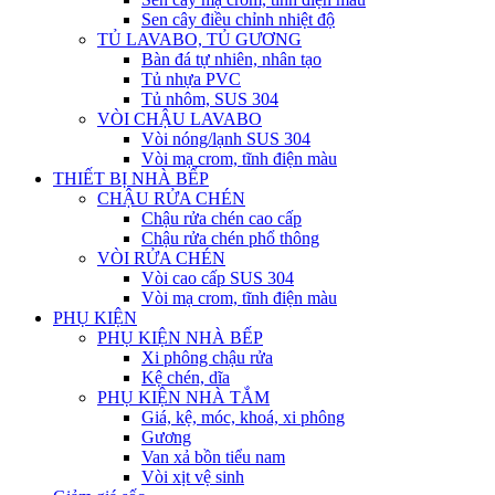
Sen cây điều chỉnh nhiệt độ
TỦ LAVABO, TỦ GƯƠNG
Bàn đá tự nhiên, nhân tạo
Tủ nhựa PVC
Tủ nhôm, SUS 304
VÒI CHẬU LAVABO
Vòi nóng/lạnh SUS 304
Vòi mạ crom, tĩnh điện màu
THIẾT BỊ NHÀ BẾP
CHẬU RỬA CHÉN
Chậu rửa chén cao cấp
Chậu rửa chén phổ thông
VÒI RỬA CHÉN
Vòi cao cấp SUS 304
Vòi mạ crom, tĩnh điện màu
PHỤ KIỆN
PHỤ KIỆN NHÀ BẾP
Xi phông chậu rửa
Kệ chén, dĩa
PHỤ KIỆN NHÀ TẮM
Giá, kệ, móc, khoá, xi phông
Gương
Van xả bồn tiểu nam
Vòi xịt vệ sinh