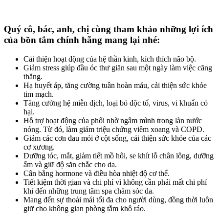
Quý
cô, bác, anh, chị cùng tham khảo những l
ợi ích
của bồn tắm
chính hãng mang lại nhé:
Cải thiện hoạt động của hệ thần kinh, kích thích não bộ.
Giảm stress giúp đầu óc thư giãn sau một ngày làm việc căng
thẳng.
Hạ huyết áp, tăng cường tuần hoàn máu, cải thiện sức khỏe
tim mạch.
Tăng cường hệ miễn dịch, loại bỏ độc tố, virus, vi khuẩn có
hại.
Hỗ trợ hoạt động của phổi nhờ ngâm mình trong làn nước
nóng. Từ đó, làm giảm triệu chứng viêm xoang và COPD.
Giảm các cơn đau mỏi ở cột sống, cải thiện sức khỏe của các
cơ xương.
Dưỡng tóc, mắt, giảm tiết mồ hôi, se khít lỗ chân lông, dưỡng
ẩm và giữ độ săn chắc cho da.
Cân bằng hormone và điều hòa nhiệt độ cơ thể.
Tiết kiệm thời gian và chi phí vì không cần phải mất chi phí
khi đến những trung tâm spa chăm sóc da.
Mang đến sự thoải mái tối đa cho người dùng, đồng thời luôn
giữ cho không gian phòng tắm khô ráo.