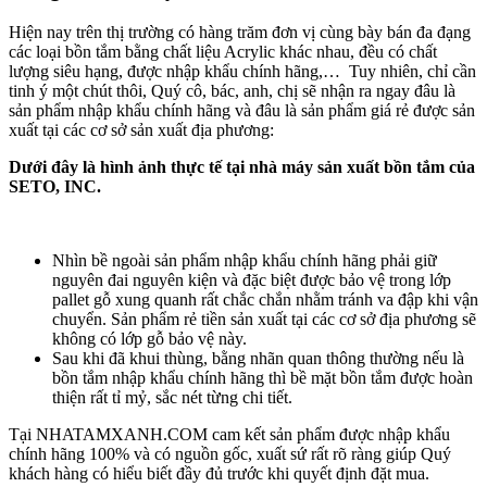
Hiện nay trên thị trường có hàng trăm đơn vị cùng bày bán đa đạng
các loại bồn tắm bằng chất liệu Acrylic khác nhau, đều có chất
lượng siêu hạng, được nhập khẩu chính hãng,… Tuy nhiên, chỉ cần
tinh ý một chút thôi, Quý cô, bác, anh, chị sẽ nhận ra ngay đâu là
sản phẩm nhập khẩu chính hãng và đâu là sản phẩm giá rẻ được sản
xuất tại các cơ sở sản xuất địa phương:
Dưới đây là hình ảnh thực tế tại nhà máy sản xuất bồn tắm của
SETO, INC.
Nhìn bề ngoài sản phẩm nhập khẩu chính hãng phải giữ
nguyên đai nguyên kiện và đặc biệt được bảo vệ trong lớp
pallet gỗ xung quanh rất chắc chắn nhằm tránh va đập khi vận
chuyển. Sản phẩm rẻ tiền sản xuất tại các cơ sở địa phương sẽ
không có lớp gỗ bảo vệ này.
Sau khi đã khui thùng, bằng nhãn quan thông thường nếu là
bồn tắm nhập khẩu chính hãng thì bề mặt bồn tắm được hoàn
thiện rất tỉ mỷ, sắc nét từng chi tiết.
Tại NHATAMXANH.COM cam kết sản phẩm được nhập khẩu
chính hãng 100% và có nguồn gốc, xuất sứ rất rõ ràng giúp Quý
khách hàng có hiểu biết đầy đủ trước khi quyết định đặt mua.