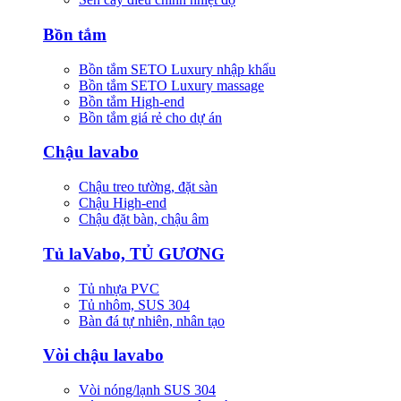
Bồn tắm
Bồn tắm SETO Luxury nhập khẩu
Bồn tắm SETO Luxury massage
Bồn tắm High-end
Bồn tắm giá rẻ cho dự án
Chậu lavabo
Chậu treo tường, đặt sàn
Chậu High-end
Chậu đặt bàn, chậu âm
Tủ laVabo, TỦ GƯƠNG
Tủ nhựa PVC
Tủ nhôm, SUS 304
Bàn đá tự nhiên, nhân tạo
Vòi chậu lavabo
Vòi nóng/lạnh SUS 304