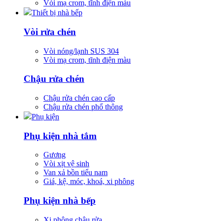
Vòi mạ crom, tĩnh điện màu
Thiết bị nhà bếp
Vòi rửa chén
Vòi nóng/lạnh SUS 304
Vòi mạ crom, tĩnh điện màu
Chậu rửa chén
Chậu rửa chén cao cấp
Chậu rửa chén phổ thông
Phụ kiện
Phụ kiện nhà tắm
Gương
Vòi xịt vệ sinh
Van xả bồn tiểu nam
Giá, kệ, móc, khoá, xi phông
Phụ kiện nhà bếp
Xi phông chậu rửa