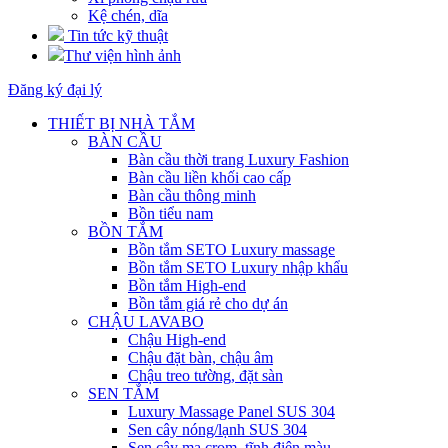
Kệ chén, dĩa
Tin tức kỹ thuật
Thư viện hình ảnh
Đăng ký đại lý
THIẾT BỊ NHÀ TẮM
BÀN CẦU
Bàn cầu thời trang Luxury Fashion
Bàn cầu liền khối cao cấp
Bàn cầu thông minh
Bồn tiểu nam
BỒN TẮM
Bồn tắm SETO Luxury massage
Bồn tắm SETO Luxury nhập khẩu
Bồn tắm High-end
Bồn tắm giá rẻ cho dự án
CHẬU LAVABO
Chậu High-end
Chậu đặt bàn, chậu âm
Chậu treo tường, đặt sàn
SEN TẮM
Luxury Massage Panel SUS 304
Sen cây nóng/lạnh SUS 304
Sen cây mạ crom, tĩnh điện màu