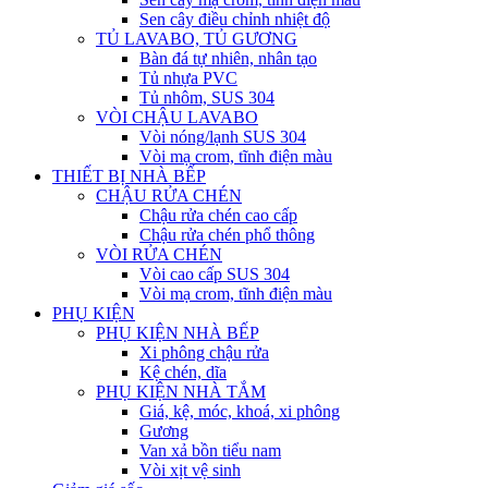
Sen cây điều chỉnh nhiệt độ
TỦ LAVABO, TỦ GƯƠNG
Bàn đá tự nhiên, nhân tạo
Tủ nhựa PVC
Tủ nhôm, SUS 304
VÒI CHẬU LAVABO
Vòi nóng/lạnh SUS 304
Vòi mạ crom, tĩnh điện màu
THIẾT BỊ NHÀ BẾP
CHẬU RỬA CHÉN
Chậu rửa chén cao cấp
Chậu rửa chén phổ thông
VÒI RỬA CHÉN
Vòi cao cấp SUS 304
Vòi mạ crom, tĩnh điện màu
PHỤ KIỆN
PHỤ KIỆN NHÀ BẾP
Xi phông chậu rửa
Kệ chén, dĩa
PHỤ KIỆN NHÀ TẮM
Giá, kệ, móc, khoá, xi phông
Gương
Van xả bồn tiểu nam
Vòi xịt vệ sinh