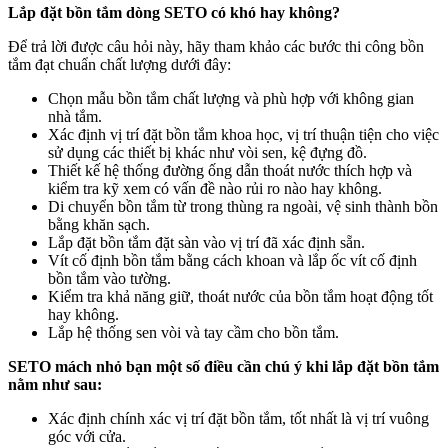
Lắp đặt bồn tắm dòng SETO
có khó hay không?
Để trả lời được câu hỏi này, hãy tham khảo các bước thi công bồn
tắm đạt chuẩn chất lượng dưới đây:
Chọn mẫu bồn tắm chất lượng và phù hợp với không gian
nhà tắm.
Xác định vị trí đặt bồn tắm khoa học, vị trí thuận tiện cho việc
sử dụng các thiết bị khác như vòi sen, kệ đựng đồ.
Thiết kế hệ thống đường ống dẫn thoát nước thích hợp và
kiểm tra kỹ xem có vấn đề nào rủi ro nào hay không.
Di chuyển bồn tắm từ trong thùng ra ngoài, vệ sinh thành bồn
bằng khăn sạch.
Lắp đặt bồn tắm đặt sàn vào vị trí đã xác định sẵn.
Vít cố định bồn tắm bằng cách khoan và lắp ốc vít cố định
bồn tắm vào tường.
Kiểm tra khả năng giữ, thoát nước của bồn tắm hoạt động tốt
hay không.
Lắp hệ thống sen vòi và tay cầm cho bồn tắm.
SETO mách nhỏ bạn một số điều cần chú ý khi lắp đặt bồn tắm
nằm như sau:
Xác định chính xác vị trí đặt bồn tắm, tốt nhất là vị trí vuông
góc với cửa.