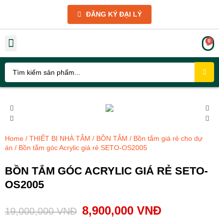
ĐĂNG KÝ ĐẠI LÝ
THIẾT BỊ NHÀ TẮM
THIẾT BỊ NHÀ BẾP
PHỤ KIỆN
GIẢM GIÁ SỐC
GIỚI THIỆU VÀ CHÍNH SÁCH
TIN TỨC KỸ THUẬT
THƯ VIỆN HÌNH ẢNH
Home
/
THIẾT BỊ NHÀ TẮM
/
BỒN TẮM
/
Bồn tắm giá rẻ cho dự
án
/ Bồn tắm góc Acrylic giá rẻ SETO-OS2005
BỒN TẮM GÓC ACRYLIC GIÁ RẺ SETO-
OS2005
8,900,000
VNĐ
19,000,000
VNĐ