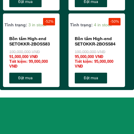
Đặt mua
Đặt mua
-52%
-50%
Tình trạng:
3 in stock
Tình trạng:
4 in stock
Bồn tắm High-end
Bồn tắm High-end
SETOKKR-2BOSS83
SETOKKR-2BOSS84
190,000,000
VNĐ
190,000,000
VNĐ
91,000,000
VNĐ
95,000,000
VNĐ
Tiết kiệm:
99,000,000
Tiết kiệm:
95,000,000
VNĐ
VNĐ
Đặt mua
Đặt mua