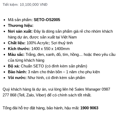
Tiết kiệm:
10,100,000
VNĐ
Mã sản phẩm:
SETO-OS2005
T
hương hiệu:
Nơi sản xuất:
Đây là dòng sản phẩm giá rẻ cho nhóm khách
hàng dự án, được sản xuất tại Việt Nam
Chất liệu:
100% Acrylic; Sợi thuỷ tinh
Kích thước:
1400 x 550 x 1400mm
Màu sắc:
Trắng, đen, xanh, đỏ, tím, hồng… hoặc theo yêu cầu
của từng khách hàng
Bộ xả:
Chuẩn SETO (có đính kèm sản phẩm)
Bào hành:
3 năm cho thân bồn – 1 năm cho phụ kiện
Vòi nước:
Như hình, có đính kèm sản phẩm
Quý khách hàng là dự án, vui lòng liên hệ Sales Manager 0987
277 868 (Tell, Zalo, Viber) để có chính sách tốt nhất.
Tổng đài hỗ trợ đặt hàng, bảo hành, hậu mãi:
1900
9063