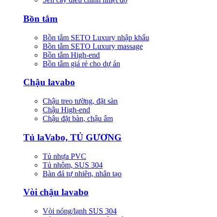
Bồn tắm
Bồn tắm SETO Luxury nhập khẩu
Bồn tắm SETO Luxury massage
Bồn tắm High-end
Bồn tắm giá rẻ cho dự án
Chậu lavabo
Chậu treo tường, đặt sàn
Chậu High-end
Chậu đặt bàn, chậu âm
Tủ laVabo, TỦ GƯƠNG
Tủ nhựa PVC
Tủ nhôm, SUS 304
Bàn đá tự nhiên, nhân tạo
Vòi chậu lavabo
Vòi nóng/lạnh SUS 304