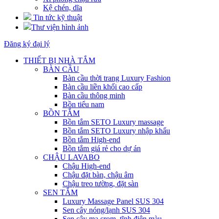
Kệ chén, dĩa
Tin tức kỹ thuật
Thư viện hình ảnh
Đăng ký đại lý
THIẾT BỊ NHÀ TẮM
BÀN CẦU
Bàn cầu thời trang Luxury Fashion
Bàn cầu liền khối cao cấp
Bàn cầu thông minh
Bồn tiểu nam
BỒN TẮM
Bồn tắm SETO Luxury massage
Bồn tắm SETO Luxury nhập khẩu
Bồn tắm High-end
Bồn tắm giá rẻ cho dự án
CHẬU LAVABO
Chậu High-end
Chậu đặt bàn, chậu âm
Chậu treo tường, đặt sàn
SEN TẮM
Luxury Massage Panel SUS 304
Sen cây nóng/lạnh SUS 304
Sen cây mạ crom, tĩnh điện màu