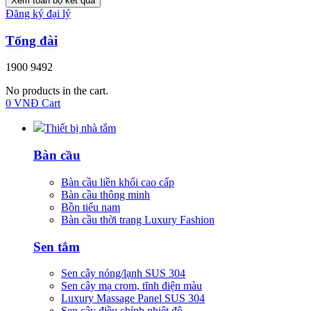
Xem toàn bộ kết quả
Đăng ký đại lý
Tổng đài
1900 9492
No products in the cart.
0
VNĐ
Cart
Thiết bị nhà tắm
Bàn cầu
Bàn cầu liền khối cao cấp
Bàn cầu thông minh
Bồn tiểu nam
Bàn cầu thời trang Luxury Fashion
Sen tắm
Sen cây nóng/lạnh SUS 304
Sen cây mạ crom, tĩnh điện màu
Luxury Massage Panel SUS 304
Sen cây điều chỉnh nhiệt độ