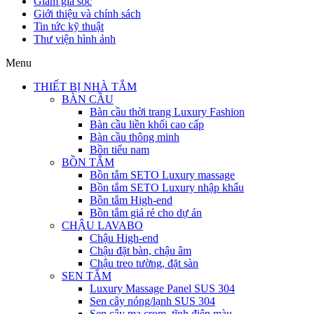
Giảm giá sốc
Giới thiệu và chính sách
Tin tức kỹ thuật
Thư viện hình ảnh
Menu
THIẾT BỊ NHÀ TẮM
BÀN CẦU
Bàn cầu thời trang Luxury Fashion
Bàn cầu liền khối cao cấp
Bàn cầu thông minh
Bồn tiểu nam
BỒN TẮM
Bồn tắm SETO Luxury massage
Bồn tắm SETO Luxury nhập khẩu
Bồn tắm High-end
Bồn tắm giá rẻ cho dự án
CHẬU LAVABO
Chậu High-end
Chậu đặt bàn, chậu âm
Chậu treo tường, đặt sàn
SEN TẮM
Luxury Massage Panel SUS 304
Sen cây nóng/lạnh SUS 304
Sen cây mạ crom, tĩnh điện màu