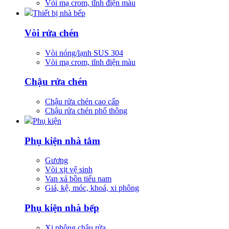
Vòi mạ crom, tĩnh điện màu
Thiết bị nhà bếp
Vòi rửa chén
Vòi nóng/lạnh SUS 304
Vòi mạ crom, tĩnh điện màu
Chậu rửa chén
Chậu rửa chén cao cấp
Chậu rửa chén phổ thông
Phụ kiện
Phụ kiện nhà tắm
Gương
Vòi xịt vệ sinh
Van xả bồn tiểu nam
Giá, kệ, móc, khoá, xi phông
Phụ kiện nhà bếp
Xi phông chậu rửa