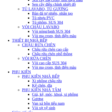
Sen cây điều chỉnh nhiệt độ
TỦ LAVABO, TỦ GƯƠNG
Bàn đá tự nhiên, nhân tạo
Tủ nhựa PVC
Tủ nhôm, SUS 304
VÒI CHẬU LAVABO
Vòi nóng/lạnh SUS 304
Vòi mạ crom, tĩnh điện màu
THIẾT BỊ NHÀ BẾP
CHẬU RỬA CHÉN
Chậu rửa chén cao cấp
Chậu rửa chén phổ thông
VÒI RỬA CHÉN
Vòi cao cấp SUS 304
Vòi mạ crom, tĩnh điện màu
PHỤ KIỆN
PHỤ KIỆN NHÀ BẾP
Xi phông chậu rửa
Kệ chén, dĩa
PHỤ KIỆN NHÀ TẮM
Giá, kệ, móc, khoá, xi phông
Gương
Van xả bồn tiểu nam
Vòi xịt vệ sinh