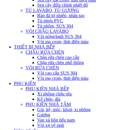
Sen cây điều chỉnh nhiệt độ
TỦ LAVABO, TỦ GƯƠNG
Bàn đá tự nhiên, nhân tạo
Tủ nhựa PVC
Tủ nhôm, SUS 304
VÒI CHẬU LAVABO
Vòi nóng/lạnh SUS 304
Vòi mạ crom, tĩnh điện màu
THIẾT BỊ NHÀ BẾP
CHẬU RỬA CHÉN
Chậu rửa chén cao cấp
Chậu rửa chén phổ thông
VÒI RỬA CHÉN
Vòi cao cấp SUS 304
Vòi mạ crom, tĩnh điện màu
PHỤ KIỆN
PHỤ KIỆN NHÀ BẾP
Xi phông chậu rửa
Kệ chén, dĩa
PHỤ KIỆN NHÀ TẮM
Giá, kệ, móc, khoá, xi phông
Gương
Van xả bồn tiểu nam
Vòi xịt vệ sinh