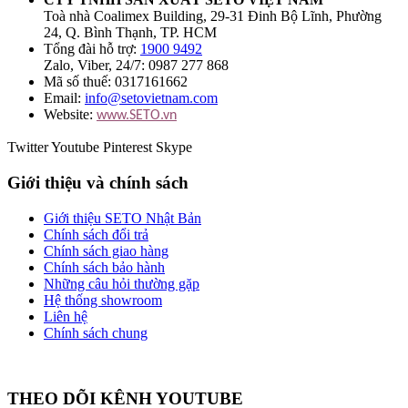
Toà nhà Coalimex Building, 29-31 Đinh Bộ Lĩnh, Phường
24, Q. Bình Thạnh, TP. HCM
Tổng đài hỗ trợ:
1900 9492
Zalo, Viber, 24/7: 0987 277 868
Mã số thuế: 0317161662
Email:
info@setovietnam.com
Website:
www.SETO.vn
Twitter
Youtube
Pinterest
Skype
Giới thiệu và chính sách
Giới thiệu SETO Nhật Bản
Chính sách đổi trả
Chính sách giao hàng
Chính sách bảo hành
Những câu hỏi thường gặp
Hệ thống showroom
Liên hệ
Chính sách chung
THEO DÕI KÊNH YOUTUBE