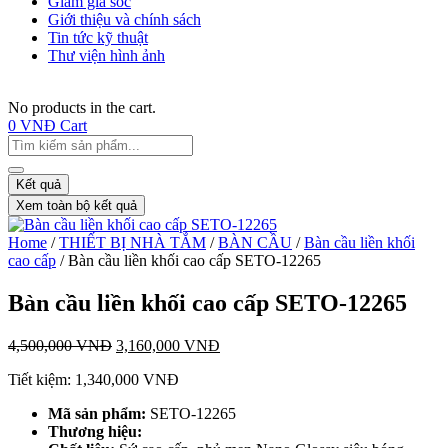
Giảm giá sốc
Giới thiệu và chính sách
Tin tức kỹ thuật
Thư viện hình ảnh
No products in the cart.
0
VNĐ
Cart
Kết quả
Xem toàn bộ kết quả
Home
/
THIẾT BỊ NHÀ TẮM
/
BÀN CẦU
/
Bàn cầu liền khối
cao cấp
/ Bàn cầu liền khối cao cấp SETO-12265
Bàn cầu liền khối cao cấp SETO-12265
4,500,000
VNĐ
3,160,000
VNĐ
Tiết kiệm:
1,340,000
VNĐ
Mã sản phẩm:
SETO-12265
T
hương hiệu: