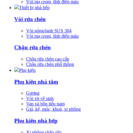
Vòi mạ crom, tĩnh điện màu
Thiết bị nhà bếp
Vòi rửa chén
Vòi nóng/lạnh SUS 304
Vòi mạ crom, tĩnh điện màu
Chậu rửa chén
Chậu rửa chén cao cấp
Chậu rửa chén phổ thông
Phụ kiện
Phụ kiện nhà tắm
Gương
Vòi xịt vệ sinh
Van xả bồn tiểu nam
Giá, kệ, móc, khoá, xi phông
Phụ kiện nhà bếp
Xi phông chậu rửa