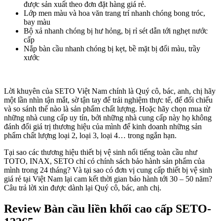
được sản xuất theo đơn đặt hàng giá rẻ.
Lớp men màu và hoa văn trang trí nhanh chóng bong tróc,
bay màu
Bộ xả nhanh chóng bị hư hỏng, bị rỉ sét dẫn tới nghẹt nước
cấp
Nắp bàn cầu nhanh chóng bị kẹt, bề mặt bị đổi màu, trầy
xước
Lời khuyên của SETO Việt Nam chính là Quý cô, bác, anh, chị hãy
một lần nhìn tận mắt, sờ tận tay để trải nghiệm thực tế, để đối chiếu
và so sánh thế nào là sản phẩm chất lượng. Hoặc hãy chọn mua từ
những nhà cung cấp uy tín, bởi những nhà cung cấp này họ không
đánh đổi giá trị thương hiệu của mình để kinh doanh những sản
phẩm chất lượng loại 2, loại 3, loại 4… trong ngắn hạn.
Tại sao các thương hiệu thiết bị vệ sinh nổi tiếng toàn cầu như
TOTO, INAX, SETO chỉ có chính sách bảo hành sản phẩm của
mình trong 24 tháng? Và tại sao có đơn vị cung cấp thiết bị vệ sinh
giá rẻ tại Việt Nam lại cam kết thời gian bảo hành tới 30 – 50 năm?
Câu trả lời xin được dành lại Quý cô, bác, anh chị.
Review Bàn cầu liền khối cao cấp SETO-