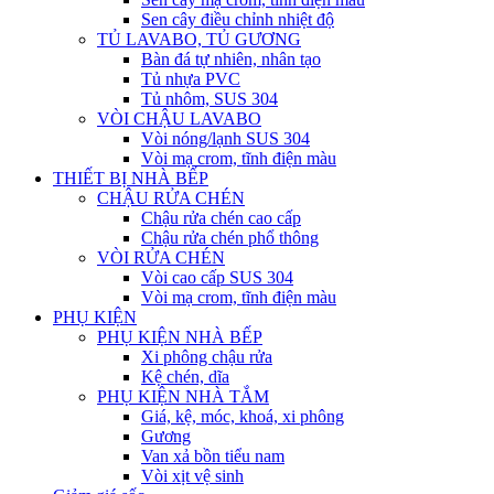
Sen cây điều chỉnh nhiệt độ
TỦ LAVABO, TỦ GƯƠNG
Bàn đá tự nhiên, nhân tạo
Tủ nhựa PVC
Tủ nhôm, SUS 304
VÒI CHẬU LAVABO
Vòi nóng/lạnh SUS 304
Vòi mạ crom, tĩnh điện màu
THIẾT BỊ NHÀ BẾP
CHẬU RỬA CHÉN
Chậu rửa chén cao cấp
Chậu rửa chén phổ thông
VÒI RỬA CHÉN
Vòi cao cấp SUS 304
Vòi mạ crom, tĩnh điện màu
PHỤ KIỆN
PHỤ KIỆN NHÀ BẾP
Xi phông chậu rửa
Kệ chén, dĩa
PHỤ KIỆN NHÀ TẮM
Giá, kệ, móc, khoá, xi phông
Gương
Van xả bồn tiểu nam
Vòi xịt vệ sinh