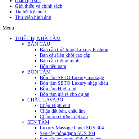
Giảm giá sốc
Giới thiệu và chính sách
Tin tức kỹ thuật
Thư viện hình ảnh
Menu
THIẾT BỊ NHÀ TẮM
BÀN CẦU
Bàn cầu thời trang Luxury Fashion
Bàn cầu liền khối cao cấp
Bàn cầu thông minh
Bồn tiểu nam
BỒN TẮM
Bồn tắm SETO Luxury massage
Bồn tắm SETO Luxury nhập khẩu
Bồn tắm High-end
Bồn tắm giá rẻ cho dự án
CHẬU LAVABO
Chậu High-end
Chậu đặt bàn, chậu âm
Chậu treo tường, đặt sàn
SEN TẮM
Luxury Massage Panel SUS 304
Sen cây nóng/lạnh SUS 304
Sen cây mạ crom, tĩnh điện màu