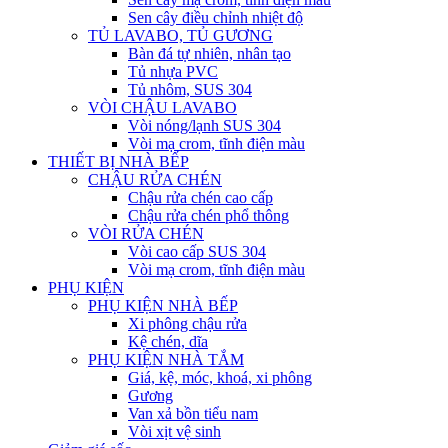
Sen cây điều chỉnh nhiệt độ
TỦ LAVABO, TỦ GƯƠNG
Bàn đá tự nhiên, nhân tạo
Tủ nhựa PVC
Tủ nhôm, SUS 304
VÒI CHẬU LAVABO
Vòi nóng/lạnh SUS 304
Vòi mạ crom, tĩnh điện màu
THIẾT BỊ NHÀ BẾP
CHẬU RỬA CHÉN
Chậu rửa chén cao cấp
Chậu rửa chén phổ thông
VÒI RỬA CHÉN
Vòi cao cấp SUS 304
Vòi mạ crom, tĩnh điện màu
PHỤ KIỆN
PHỤ KIỆN NHÀ BẾP
Xi phông chậu rửa
Kệ chén, dĩa
PHỤ KIỆN NHÀ TẮM
Giá, kệ, móc, khoá, xi phông
Gương
Van xả bồn tiểu nam
Vòi xịt vệ sinh