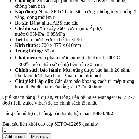
Chất liệu:
Sứ cao cấp, phủ men Nano Glossy siêu bóng,
chống bám bẩn
Nắp đóng:
Nhựa SETO Ultra siêu cứng, chống trầy, chống ố
vàng, đóng mở êm ru
Bộ xả:
Bằng nhựa ABS cao cấp
Chế độ xả:
Xả xoáy 360° cực mạnh. Áp lực
nước 0.05MPa~0.85MPa
Tiết kiệm nước với 2 chế độ 3L/6L
Kích thước:
700 x 375 x 610mm
Trọng lượng:
50kg
o
Chất men:
Sản phẩm được nung ở nhiệt độ 1.200
C –
o
1.300
C nên phần sứ có độ bền trên 30 năm
Chính sách bảo hành:
Men trắng được bảo hành 20 năm.
Phụ kiện được bảo hành 2 năm một đổi một.
Chú ý khi lắp đặt:
Cần đảm bảo khoảng cách từ mép tường
hoàn thiện đến tâm của ống xả từ đủ 300mm
Quý khách hàng là dự án, vui lòng liên hệ Sales Manager 0987 277
868 (Tell, Zalo, Viber) để có chính sách tốt nhất.
Tổng đài hỗ trợ đặt hàng, bảo hành, hậu mãi:
1900
9492
Bàn cầu liền khối cao cấp SETO-12265 quantity
Add to cart
Mua ngay