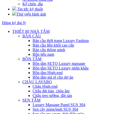
Kệ chén, dĩa
Tin tức kỹ thuật
Thư viện hình ảnh
Đăng ký đại lý
THIẾT BỊ NHÀ TẮM
BÀN CẦU
Bàn cầu thời trang Luxury Fashion
Bàn cầu liền khối cao cấp
Bàn cầu thông minh
Bồn tiểu nam
BỒN TẮM
Bồn tắm SETO Luxury massage
Bồn tắm SETO Luxury nhập khẩu
Bồn tắm High-end
Bồn tắm giá rẻ cho dự án
CHẬU LAVABO
Chậu High-end
Chậu đặt bàn, chậu âm
Chậu treo tường, đặt sàn
SEN TẮM
Luxury Massage Panel SUS 304
Sen cây nóng/lạnh SUS 304
Sen cây mạ crom, tĩnh điện màu