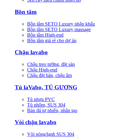
Bồn tắm
Bồn tắm SETO Luxury nhập khẩu
Bồn tắm SETO Luxury massage
Bồn tắm High-end
Bồn tắm giá rẻ cho dự án
Chậu lavabo
Chậu treo tường, đặt sàn
Chậu High-end
Chậu đặt bàn, chậu âm
Tủ laVabo, TỦ GƯƠNG
Tủ nhựa PVC
Tủ nhôm, SUS 304
Bàn đá tự nhiên, nhân tạo
Vòi chậu lavabo
Vòi nóng/lạnh SUS 304