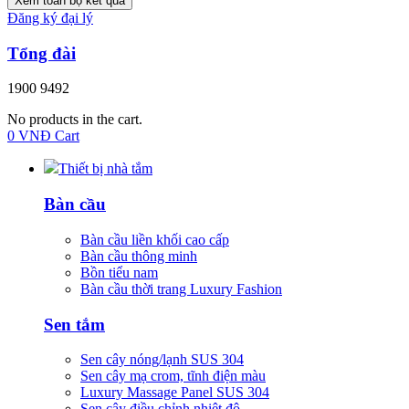
Xem toàn bộ kết quả
Đăng ký đại lý
Tổng đài
1900 9492
No products in the cart.
0
VNĐ
Cart
Thiết bị nhà tắm
Bàn cầu
Bàn cầu liền khối cao cấp
Bàn cầu thông minh
Bồn tiểu nam
Bàn cầu thời trang Luxury Fashion
Sen tắm
Sen cây nóng/lạnh SUS 304
Sen cây mạ crom, tĩnh điện màu
Luxury Massage Panel SUS 304
Sen cây điều chỉnh nhiệt độ