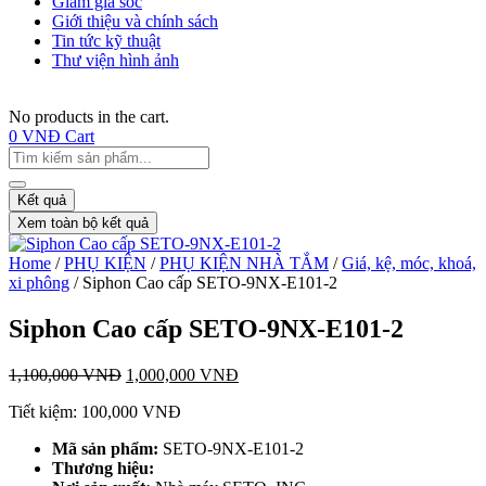
Giảm giá sốc
Giới thiệu và chính sách
Tin tức kỹ thuật
Thư viện hình ảnh
No products in the cart.
0
VNĐ
Cart
Kết quả
Xem toàn bộ kết quả
Home
/
PHỤ KIỆN
/
PHỤ KIỆN NHÀ TẮM
/
Giá, kệ, móc, khoá,
xi phông
/ Siphon Cao cấp SETO-9NX-E101-2
Siphon Cao cấp SETO-9NX-E101-2
1,100,000
VNĐ
1,000,000
VNĐ
Tiết kiệm:
100,000
VNĐ
Mã sản phẩm:
SETO-9NX-E101-2
T
hương hiệu: