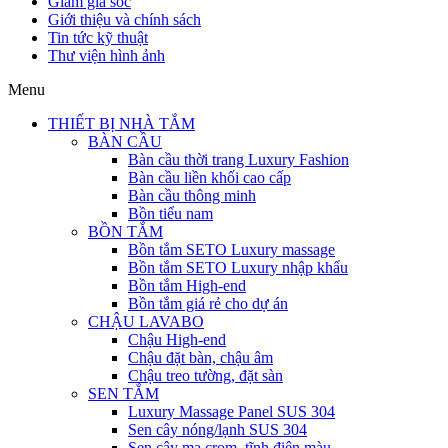
Giảm giá sốc
Giới thiệu và chính sách
Tin tức kỹ thuật
Thư viện hình ảnh
Menu
THIẾT BỊ NHÀ TẮM
BÀN CẦU
Bàn cầu thời trang Luxury Fashion
Bàn cầu liền khối cao cấp
Bàn cầu thông minh
Bồn tiểu nam
BỒN TẮM
Bồn tắm SETO Luxury massage
Bồn tắm SETO Luxury nhập khẩu
Bồn tắm High-end
Bồn tắm giá rẻ cho dự án
CHẬU LAVABO
Chậu High-end
Chậu đặt bàn, chậu âm
Chậu treo tường, đặt sàn
SEN TẮM
Luxury Massage Panel SUS 304
Sen cây nóng/lạnh SUS 304
Sen cây mạ crom, tĩnh điện màu