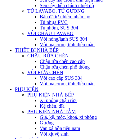
Sen cây điều chỉnh nhiệt độ
TỦ LAVABO, TỦ GƯƠNG
Bàn đá tự nhiên, nhân tạo
Tủ nhựa PVC
Tủ nhôm, SUS 304
VÒI CHẬU LAVABO
Vòi nóng/lạnh SUS 304
Vòi mạ crom, tĩnh điện màu
THIẾT BỊ NHÀ BẾP
CHẬU RỬA CHÉN
Chậu rửa chén cao cấp
Chậu rửa chén phổ thông
VÒI RỬA CHÉN
Vòi cao cấp SUS 304
Vòi mạ crom, tĩnh điện màu
PHỤ KIỆN
PHỤ KIỆN NHÀ BẾP
Xi phông chậu rửa
Kệ chén, dĩa
PHỤ KIỆN NHÀ TẮM
Giá, kệ, móc, khoá, xi phông
Gương
Van xả bồn tiểu nam
Vòi xịt vệ sinh