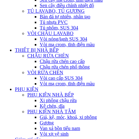
Sen cây điều chỉnh nhiệt độ
TỦ LAVABO, TỦ GƯƠNG
Bàn đá tự nhiên, nhân tạo
Tủ nhựa PVC
Tủ nhôm, SUS 304
VÒI CHẬU LAVABO
Vòi nóng/lạnh SUS 304
Vòi mạ crom, tĩnh điện màu
THIẾT BỊ NHÀ BẾP
CHẬU RỬA CHÉN
Chậu rửa chén cao cấp
Chậu rửa chén phổ thông
VÒI RỬA CHÉN
Vòi cao cấp SUS 304
Vòi mạ crom, tĩnh điện màu
PHỤ KIỆN
PHỤ KIỆN NHÀ BẾP
Xi phông chậu rửa
Kệ chén, dĩa
PHỤ KIỆN NHÀ TẮM
Giá, kệ, móc, khoá, xi phông
Gương
Van xả bồn tiểu nam
Vòi xịt vệ sinh