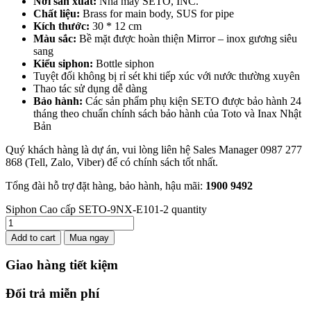
Nơi sản xuất:
Nhà máy SETO, INC.
Chất liệu:
Brass for main body, SUS for pipe
Kích thước:
30 * 12 cm
Màu sắc:
Bề mặt được hoàn thiện Mirror – inox gương siêu
sang
Kiểu siphon:
Bottle siphon
Tuyệt đối không bị rỉ sét khi tiếp xúc với nước thường xuyên
Thao tác sử dụng dễ dàng
Bảo hành:
Các sản phẩm phụ kiện SETO được bảo hành 24
tháng theo chuẩn chính sách bảo hành của Toto và Inax Nhật
Bản
Quý khách hàng là dự án, vui lòng liên hệ Sales Manager 0987 277
868 (Tell, Zalo, Viber) để có chính sách tốt nhất.
Tổng đài hỗ trợ đặt hàng, bảo hành, hậu mãi:
1900
9492
Siphon Cao cấp SETO-9NX-E101-2 quantity
Add to cart
Mua ngay
Giao hàng tiết kiệm
Đổi trả miễn phí