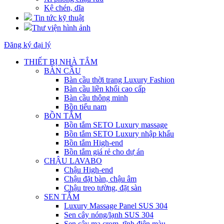
Kệ chén, dĩa
Tin tức kỹ thuật
Thư viện hình ảnh
Đăng ký đại lý
THIẾT BỊ NHÀ TẮM
BÀN CẦU
Bàn cầu thời trang Luxury Fashion
Bàn cầu liền khối cao cấp
Bàn cầu thông minh
Bồn tiểu nam
BỒN TẮM
Bồn tắm SETO Luxury massage
Bồn tắm SETO Luxury nhập khẩu
Bồn tắm High-end
Bồn tắm giá rẻ cho dự án
CHẬU LAVABO
Chậu High-end
Chậu đặt bàn, chậu âm
Chậu treo tường, đặt sàn
SEN TẮM
Luxury Massage Panel SUS 304
Sen cây nóng/lạnh SUS 304
Sen cây mạ crom, tĩnh điện màu