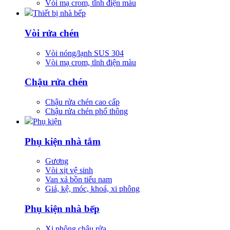
Vòi mạ crom, tĩnh điện màu
Thiết bị nhà bếp
Vòi rửa chén
Vòi nóng/lạnh SUS 304
Vòi mạ crom, tĩnh điện màu
Chậu rửa chén
Chậu rửa chén cao cấp
Chậu rửa chén phổ thông
Phụ kiện
Phụ kiện nhà tắm
Gương
Vòi xịt vệ sinh
Van xả bồn tiểu nam
Giá, kệ, móc, khoá, xi phông
Phụ kiện nhà bếp
Xi phông chậu rửa