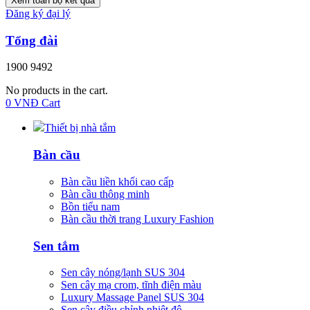
Xem toàn bộ kết quả
Đăng ký đại lý
Tổng đài
1900 9492
No products in the cart.
0
VNĐ
Cart
Thiết bị nhà tắm
Bàn cầu
Bàn cầu liền khối cao cấp
Bàn cầu thông minh
Bồn tiểu nam
Bàn cầu thời trang Luxury Fashion
Sen tắm
Sen cây nóng/lạnh SUS 304
Sen cây mạ crom, tĩnh điện màu
Luxury Massage Panel SUS 304
Sen cây điều chỉnh nhiệt độ