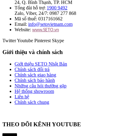
24, Q. Bình Thạnh, TP. HCM
Tổng đài hỗ trợ:
1900 9492
Zalo, Viber, 24/7: 0987 277 868
Mã số thuế: 0317161662
Email:
info@setovietnam.com
Website:
www.SETO.vn
Twitter
Youtube
Pinterest
Skype
Giới thiệu và chính sách
Giới thiệu SETO Nhật Bản
Chính sách đổi trả
Chính sách giao hàng
Chính sách bảo hành
Những câu hỏi thường gặp
Hệ thống showroom
Liên hệ
Chính sách chung
THEO DÕI KÊNH YOUTUBE