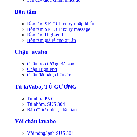
Bồn tắm
Bồn tắm SETO Luxury nhập khẩu
Bồn tắm SETO Luxury massage
Bồn tắm High-end
Bồn tắm giá rẻ cho dự án
Chậu lavabo
Chậu treo tường, đặt sàn
Chậu High-end
Chậu đặt bàn, chậu âm
Tủ laVabo, TỦ GƯƠNG
Tủ nhựa PVC
Tủ nhôm, SUS 304
Bàn đá tự nhiên, nhân tạo
Vòi chậu lavabo
Vòi nóng/lạnh SUS 304