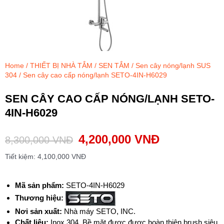
Home
/
THIẾT BỊ NHÀ TẮM
/
SEN TẮM
/
Sen cây nóng/lạnh SUS
304
/ Sen cây cao cấp nóng/lạnh SETO-4IN-H6029
SEN CÂY CAO CẤP NÓNG/LẠNH SETO-
4IN-H6029
4,200,000
VNĐ
8,300,000
VNĐ
Tiết kiệm:
4,100,000
VNĐ
Mã sản phẩm:
SETO-4IN-H6029
Thương hiệu:
Nơi sản xuất:
Nhà máy SETO, INC.
Chất liệu:
Inox 304. Bề mặt được được hoàn thiện brush siêu