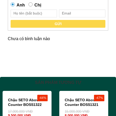
Anh
Chị
GỬI
Chưa có bình luận nào
SẢN PHẨM TƯƠNG TỰ
-44%
-47%
Chậu SETO Above
Chậu SETO Above
Counter BOSS1322
Counter BOSS1321
17,000,000
VNĐ
15,000,000
VNĐ
9,500,000
VNĐ
8,000,000
VNĐ