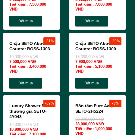
Tiết kiệm:
7,500,000
Tiết kiệm:
7,000,000
VNĐ
VNĐ
Đặt mua
Đặt mua
-31%
-39%
Chậu SETO Above
Chậu SETO Above
Counter BOSS-1303
Counter BOSS-1300
10,900,000
VNĐ
13,000,000
VNĐ
7,500,000
VNĐ
7,900,000
VNĐ
Tiết kiệm:
3,400,000
Tiết kiệm:
5,100,000
VNĐ
VNĐ
Đặt mua
Đặt mua
-39%
-3%
Luxury Shower Panel
Bồn tắm Pure Acrylic
thương gia SETO-
SETO-2H5224
4Y043
29,000,000
VNĐ
28,000,000
VNĐ
18,000,000
VNĐ
Tiết kiệm:
1,000,000
10,900,000
VNĐ
VNĐ
Tiết kiệm:
7,100,000