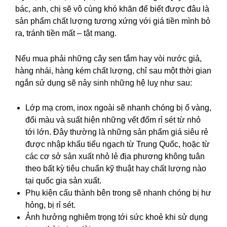
bác, anh, chị sẽ vô cùng khó khăn để biết được đâu là
sản phẩm chất lượng tương xứng với giá tiền mình bỏ
ra, tránh tiền mất – tật mang.
Nếu mua phải những cây sen tắm hay vòi nước giả,
hàng nhái, hàng kém chất lượng, chỉ sau một thời gian
ngắn sử dụng sẽ nảy sinh những hệ luỵ như sau:
Lớp mạ crom, inox ngoài sẽ nhanh chóng bị ố vàng,
đổi màu và suất hiện những vết đốm rỉ sét từ nhỏ
tới lớn. Đây thường là những sản phẩm giá siêu rẻ
được nhập khẩu tiểu ngạch từ Trung Quốc, hoặc từ
các cơ sở sản xuất nhỏ lẻ địa phương không tuân
theo bất kỳ tiêu chuẩn kỹ thuật hay chất lượng nào
tại quốc gia sản xuất.
Phụ kiện cấu thành bên trong sẽ nhanh chóng bị hư
hỏng, bị rỉ sét.
Ảnh hưởng nghiêm trọng tới sức khoẻ khi sử dụng