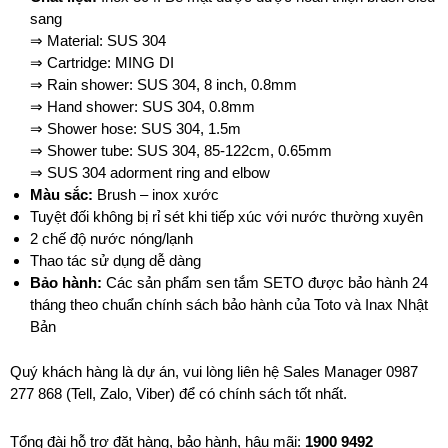
sang
⇒ Material: SUS 304
⇒ Cartridge: MING DI
⇒ Rain shower: SUS 304, 8 inch, 0.8mm
⇒ Hand shower: SUS 304, 0.8mm
⇒ Shower hose: SUS 304, 1.5m
⇒ Shower tube: SUS 304, 85-122cm, 0.65mm
⇒ SUS 304 adorment ring and elbow
Màu sắc:
Brush – inox xước
Tuyệt đối không bị rỉ sét khi tiếp xúc với nước thường xuyên
2 chế độ nước nóng/lạnh
Thao tác sử dụng dễ dàng
Bảo hành:
Các sản phẩm sen tắm SETO được bảo hành 24
tháng theo chuẩn chính sách bảo hành của Toto và Inax Nhật
Bản
Quý khách hàng là dự án, vui lòng liên hệ Sales Manager 0987
277 868 (Tell, Zalo, Viber) để có chính sách tốt nhất.
Tổng đài hỗ trợ đặt hàng, bảo hành, hậu mãi:
1900
9492