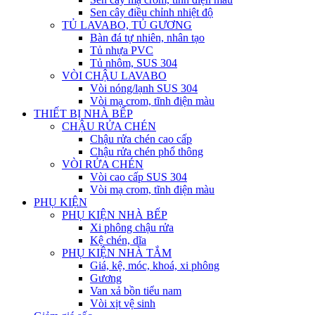
Sen cây điều chỉnh nhiệt độ
TỦ LAVABO, TỦ GƯƠNG
Bàn đá tự nhiên, nhân tạo
Tủ nhựa PVC
Tủ nhôm, SUS 304
VÒI CHẬU LAVABO
Vòi nóng/lạnh SUS 304
Vòi mạ crom, tĩnh điện màu
THIẾT BỊ NHÀ BẾP
CHẬU RỬA CHÉN
Chậu rửa chén cao cấp
Chậu rửa chén phổ thông
VÒI RỬA CHÉN
Vòi cao cấp SUS 304
Vòi mạ crom, tĩnh điện màu
PHỤ KIỆN
PHỤ KIỆN NHÀ BẾP
Xi phông chậu rửa
Kệ chén, dĩa
PHỤ KIỆN NHÀ TẮM
Giá, kệ, móc, khoá, xi phông
Gương
Van xả bồn tiểu nam
Vòi xịt vệ sinh