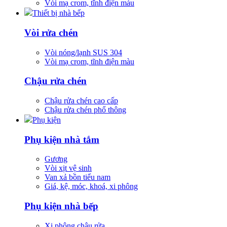
Vòi mạ crom, tĩnh điện màu
Thiết bị nhà bếp
Vòi rửa chén
Vòi nóng/lạnh SUS 304
Vòi mạ crom, tĩnh điện màu
Chậu rửa chén
Chậu rửa chén cao cấp
Chậu rửa chén phổ thông
Phụ kiện
Phụ kiện nhà tắm
Gương
Vòi xịt vệ sinh
Van xả bồn tiểu nam
Giá, kệ, móc, khoá, xi phông
Phụ kiện nhà bếp
Xi phông chậu rửa