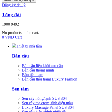
Xem toàn bộ kết quả
Đăng ký đại lý
Tổng đài
1900 9492
No products in the cart.
0
VNĐ
Cart
Thiết bị nhà tắm
Bàn cầu
Bàn cầu liền khối cao cấp
Bàn cầu thông minh
Bồn tiểu nam
Bàn cầu thời trang Luxury Fashion
Sen tắm
Sen cây nóng/lạnh SUS 304
Sen cây mạ crom, tĩnh điện màu
Luxury Massage Panel SUS 304
Sen cây điều chỉnh nhiệt độ