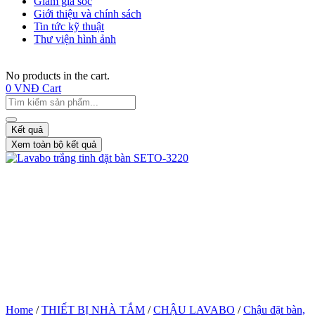
Giảm giá sốc
Giới thiệu và chính sách
Tin tức kỹ thuật
Thư viện hình ảnh
No products in the cart.
0
VNĐ
Cart
Kết quả
Xem toàn bộ kết quả
Home
/
THIẾT BỊ NHÀ TẮM
/
CHẬU LAVABO
/
Chậu đặt bàn,