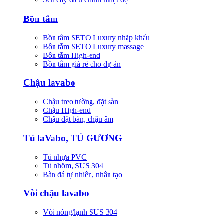
Bồn tắm
Bồn tắm SETO Luxury nhập khẩu
Bồn tắm SETO Luxury massage
Bồn tắm High-end
Bồn tắm giá rẻ cho dự án
Chậu lavabo
Chậu treo tường, đặt sàn
Chậu High-end
Chậu đặt bàn, chậu âm
Tủ laVabo, TỦ GƯƠNG
Tủ nhựa PVC
Tủ nhôm, SUS 304
Bàn đá tự nhiên, nhân tạo
Vòi chậu lavabo
Vòi nóng/lạnh SUS 304