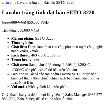
chậu âm
/ Lavabo trắng tinh đặt bàn SETO-3220
Lavabo trắng tinh đặt bàn SETO-3220
1,200,000
VNĐ
850,000
VNĐ
Tiết kiệm:
350,000
VNĐ
Mã sản phẩm:
SETO-3220
T
hương hiệu:
Chất liệu:
Được làm từ sứ cao cấp, phủ men tuyết công nghệ
nano kháng khuẩn
Kích thước:
460 x 360 x 135mm
Trọng lượng:
8kg
o
Chất men:
Sản phẩm được nung ở nhiệt độ 1.200
C –
o
1.300
C nên phần sứ có độ bền trên 30 năm
Bảo hành:
Tất cả các sản phẩm Lavabo SETO được bảo
hành 24 tháng theo chuẩn chính sách bảo hành của Toto và
Inax Nhật Bản
Vòi nước:
Không đính kèm sản phẩm
Quý khách hàng là dự án, vui lòng liên hệ Sales Manager 0987 277
868 (Tell, Zalo, Viber) để có chính sách tốt nhất.