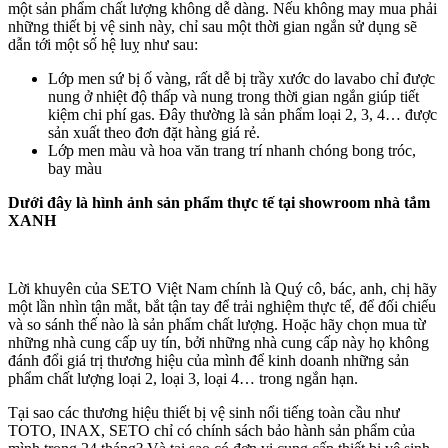
một sản phẩm chất lượng không dễ dàng. Nếu không may mua phải
những thiết bị vệ sinh này, chỉ sau một thời gian ngắn sử dụng sẽ
dẫn tới một số hệ luỵ như sau:
Lớp men sứ bị ố vàng, rất dễ bị trầy xước do lavabo chỉ được
nung ở nhiệt độ thấp và nung trong thời gian ngắn giúp tiết
kiệm chi phí gas. Đây thường là sản phẩm loại 2, 3, 4… được
sản xuất theo đơn đặt hàng giá rẻ.
Lớp men màu và hoa văn trang trí nhanh chóng bong tróc,
bay màu
Dưới đây là hình ảnh sản phẩm thực tế tại showroom nhà tắm
XANH
Lời khuyên của SETO Việt Nam chính là Quý cô, bác, anh, chị hãy
một lần nhìn tận mắt, bắt tận tay để trải nghiệm thực tế, để đối chiếu
và so sánh thế nào là sản phẩm chất lượng. Hoặc hãy chọn mua từ
những nhà cung cấp uy tín, bởi những nhà cung cấp này họ không
đánh đổi giá trị thương hiệu của mình để kinh doanh những sản
phẩm chất lượng loại 2, loại 3, loại 4… trong ngắn hạn.
Tại sao các thương hiệu thiết bị vệ sinh nổi tiếng toàn cầu như
TOTO, INAX, SETO chỉ có chính sách bảo hành sản phẩm của