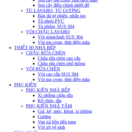
Sen cây điều chỉnh nhiệt độ
TỦ LAVABO, TỦ GƯƠNG
Bàn đá tự nhiên, nhân tạo
Tủ nhựa PVC
Tủ nhôm, SUS 304
VÒI CHẬU LAVABO
Vòi nóng/lạnh SUS 304
Vòi mạ crom, tĩnh điện màu
THIẾT BỊ NHÀ BẾP
CHẬU RỬA CHÉN
Chậu rửa chén cao cấp
Chậu rửa chén phổ thông
VÒI RỬA CHÉN
Vòi cao cấp SUS 304
Vòi mạ crom, tĩnh điện màu
PHỤ KIỆN
PHỤ KIỆN NHÀ BẾP
Xi phông chậu rửa
Kệ chén, dĩa
PHỤ KIỆN NHÀ TẮM
Giá, kệ, móc, khoá, xi phông
Gương
Van xả bồn tiểu nam
Vòi xịt vệ sinh