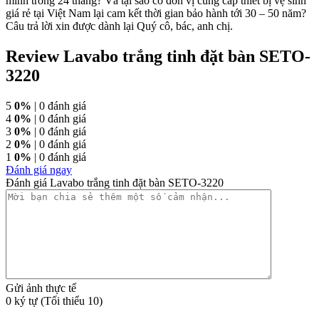
mình trong 24 tháng? Và tại sao có đơn vị cung cấp thiết bị vệ sinh
giá rẻ tại Việt Nam lại cam kết thời gian bảo hành tới 30 – 50 năm?
Câu trả lời xin được dành lại Quý cô, bác, anh chị.
Review Lavabo trắng tinh đặt bàn SETO-
3220
5
0%
| 0 đánh giá
4
0%
| 0 đánh giá
3
0%
| 0 đánh giá
2
0%
| 0 đánh giá
1
0%
| 0 đánh giá
Đánh giá ngay
Đánh giá Lavabo trắng tinh đặt bàn SETO-3220
Gửi ảnh thực tế
0 ký tự (Tối thiểu 10)