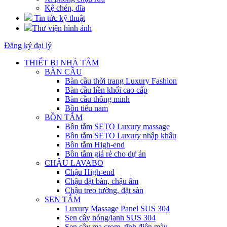
Kệ chén, dĩa
Tin tức kỹ thuật
Thư viện hình ảnh
Đăng ký đại lý
THIẾT BỊ NHÀ TẮM
BÀN CẦU
Bàn cầu thời trang Luxury Fashion
Bàn cầu liền khối cao cấp
Bàn cầu thông minh
Bồn tiểu nam
BỒN TẮM
Bồn tắm SETO Luxury massage
Bồn tắm SETO Luxury nhập khẩu
Bồn tắm High-end
Bồn tắm giá rẻ cho dự án
CHẬU LAVABO
Chậu High-end
Chậu đặt bàn, chậu âm
Chậu treo tường, đặt sàn
SEN TẮM
Luxury Massage Panel SUS 304
Sen cây nóng/lạnh SUS 304
Sen cây mạ crom, tĩnh điện màu