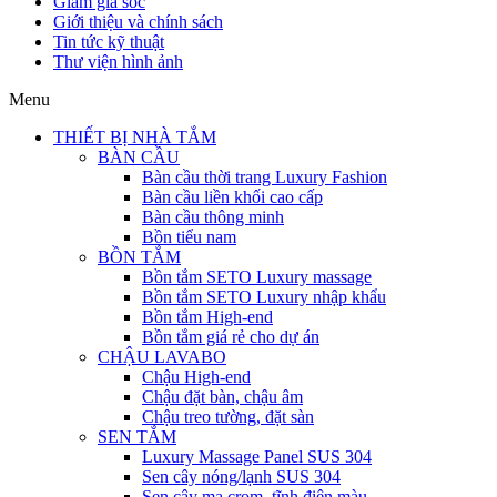
Giảm giá sốc
Giới thiệu và chính sách
Tin tức kỹ thuật
Thư viện hình ảnh
Menu
THIẾT BỊ NHÀ TẮM
BÀN CẦU
Bàn cầu thời trang Luxury Fashion
Bàn cầu liền khối cao cấp
Bàn cầu thông minh
Bồn tiểu nam
BỒN TẮM
Bồn tắm SETO Luxury massage
Bồn tắm SETO Luxury nhập khẩu
Bồn tắm High-end
Bồn tắm giá rẻ cho dự án
CHẬU LAVABO
Chậu High-end
Chậu đặt bàn, chậu âm
Chậu treo tường, đặt sàn
SEN TẮM
Luxury Massage Panel SUS 304
Sen cây nóng/lạnh SUS 304
Sen cây mạ crom, tĩnh điện màu