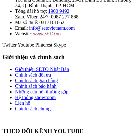
24, Q. Bình Thạnh, TP. HCM
Tổng đài hỗ trợ:
1900 9492
Zalo, Viber, 24/7: 0987 277 868
Mã số thuế: 0317161662
Email:
info@setovietnam.com
Website:
www.SETO.vn
Twitter
Youtube
Pinterest
Skype
Giới thiệu và chính sách
Giới thiệu SETO Nhật Bản
Chính sách đổi trả
Chính sách giao hàng
Chính sách bảo hành
Những câu hỏi thường gặp
Hệ thống showroom
Liên hệ
Chính sách chung
THEO DÕI KÊNH YOUTUBE