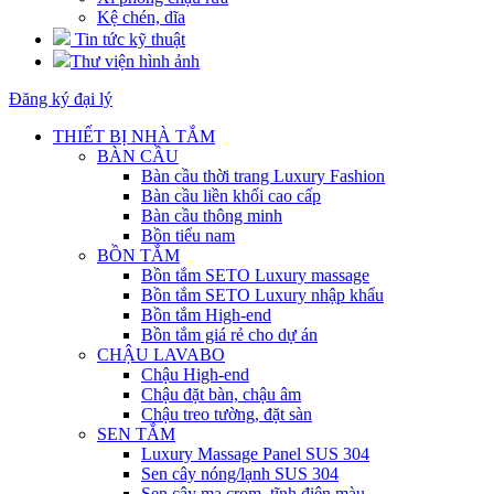
Kệ chén, dĩa
Tin tức kỹ thuật
Thư viện hình ảnh
Đăng ký đại lý
THIẾT BỊ NHÀ TẮM
BÀN CẦU
Bàn cầu thời trang Luxury Fashion
Bàn cầu liền khối cao cấp
Bàn cầu thông minh
Bồn tiểu nam
BỒN TẮM
Bồn tắm SETO Luxury massage
Bồn tắm SETO Luxury nhập khẩu
Bồn tắm High-end
Bồn tắm giá rẻ cho dự án
CHẬU LAVABO
Chậu High-end
Chậu đặt bàn, chậu âm
Chậu treo tường, đặt sàn
SEN TẮM
Luxury Massage Panel SUS 304
Sen cây nóng/lạnh SUS 304
Sen cây mạ crom, tĩnh điện màu