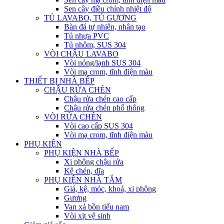
Sen cây điều chỉnh nhiệt độ
TỦ LAVABO, TỦ GƯƠNG
Bàn đá tự nhiên, nhân tạo
Tủ nhựa PVC
Tủ nhôm, SUS 304
VÒI CHẬU LAVABO
Vòi nóng/lạnh SUS 304
Vòi mạ crom, tĩnh điện màu
THIẾT BỊ NHÀ BẾP
CHẬU RỬA CHÉN
Chậu rửa chén cao cấp
Chậu rửa chén phổ thông
VÒI RỬA CHÉN
Vòi cao cấp SUS 304
Vòi mạ crom, tĩnh điện màu
PHỤ KIỆN
PHỤ KIỆN NHÀ BẾP
Xi phông chậu rửa
Kệ chén, dĩa
PHỤ KIỆN NHÀ TẮM
Giá, kệ, móc, khoá, xi phông
Gương
Van xả bồn tiểu nam
Vòi xịt vệ sinh