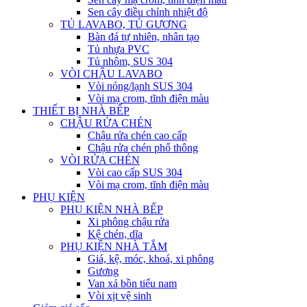
Sen cây điều chỉnh nhiệt độ
TỦ LAVABO, TỦ GƯƠNG
Bàn đá tự nhiên, nhân tạo
Tủ nhựa PVC
Tủ nhôm, SUS 304
VÒI CHẬU LAVABO
Vòi nóng/lạnh SUS 304
Vòi mạ crom, tĩnh điện màu
THIẾT BỊ NHÀ BẾP
CHẬU RỬA CHÉN
Chậu rửa chén cao cấp
Chậu rửa chén phổ thông
VÒI RỬA CHÉN
Vòi cao cấp SUS 304
Vòi mạ crom, tĩnh điện màu
PHỤ KIỆN
PHỤ KIỆN NHÀ BẾP
Xi phông chậu rửa
Kệ chén, dĩa
PHỤ KIỆN NHÀ TẮM
Giá, kệ, móc, khoá, xi phông
Gương
Van xả bồn tiểu nam
Vòi xịt vệ sinh