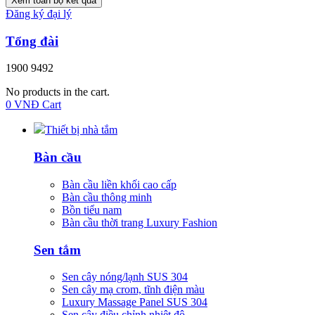
Xem toàn bộ kết quả
Đăng ký đại lý
Tổng đài
1900 9492
No products in the cart.
0
VNĐ
Cart
Thiết bị nhà tắm
Bàn cầu
Bàn cầu liền khối cao cấp
Bàn cầu thông minh
Bồn tiểu nam
Bàn cầu thời trang Luxury Fashion
Sen tắm
Sen cây nóng/lạnh SUS 304
Sen cây mạ crom, tĩnh điện màu
Luxury Massage Panel SUS 304
Sen cây điều chỉnh nhiệt độ