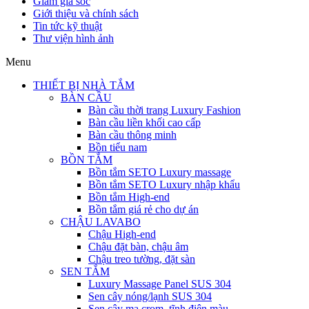
Giảm giá sốc
Giới thiệu và chính sách
Tin tức kỹ thuật
Thư viện hình ảnh
Menu
THIẾT BỊ NHÀ TẮM
BÀN CẦU
Bàn cầu thời trang Luxury Fashion
Bàn cầu liền khối cao cấp
Bàn cầu thông minh
Bồn tiểu nam
BỒN TẮM
Bồn tắm SETO Luxury massage
Bồn tắm SETO Luxury nhập khẩu
Bồn tắm High-end
Bồn tắm giá rẻ cho dự án
CHẬU LAVABO
Chậu High-end
Chậu đặt bàn, chậu âm
Chậu treo tường, đặt sàn
SEN TẮM
Luxury Massage Panel SUS 304
Sen cây nóng/lạnh SUS 304
Sen cây mạ crom, tĩnh điện màu