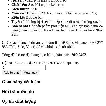
Nơi sản xuất:
Nhà máy SETO, INC.
Chất liệu:
Sus 201 mạ nickel crom
Kích thước:
600
Màu sắc:
Bề mặt được hoàn thiện nickel crom siêu cứng
Kiểu kệ:
Double bar
Tuyệt đối không bị rỉ sét khi tiếp xúc với nước thường xuyên
Bảo hành:
Các sản phẩm phụ kiện SETO được bảo hành 24
tháng theo chuẩn chính sách bảo hành của Toto và Inax Nhật
Bản
Quý khách hàng là dự án, vui lòng liên hệ Sales Manager 0987 277
868 (Tell, Zalo, Viber) để có chính sách tốt nhất.
Tổng đài hỗ trợ đặt hàng, bảo hành, hậu mãi:
1900
9492
Kệ mạ crom cao cấp SETO-9D209148YC quantity
Add to cart
Mua ngay
Giao hàng tiết kiệm
Đổi trả miễn phí
Uy tín chất lượng