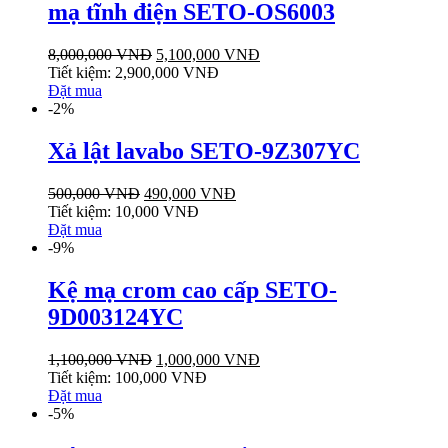
mạ tĩnh điện SETO-OS6003
8,000,000
VNĐ
5,100,000
VNĐ
Tiết kiệm:
2,900,000
VNĐ
Đặt mua
-2%
Xả lật lavabo SETO-9Z307YC
500,000
VNĐ
490,000
VNĐ
Tiết kiệm:
10,000
VNĐ
Đặt mua
-9%
Kệ mạ crom cao cấp SETO-
9D003124YC
1,100,000
VNĐ
1,000,000
VNĐ
Tiết kiệm:
100,000
VNĐ
Đặt mua
-5%