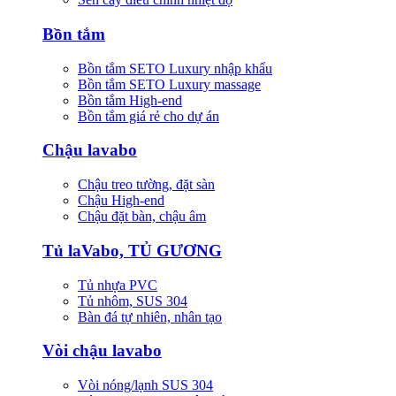
Bồn tắm
Bồn tắm SETO Luxury nhập khẩu
Bồn tắm SETO Luxury massage
Bồn tắm High-end
Bồn tắm giá rẻ cho dự án
Chậu lavabo
Chậu treo tường, đặt sàn
Chậu High-end
Chậu đặt bàn, chậu âm
Tủ laVabo, TỦ GƯƠNG
Tủ nhựa PVC
Tủ nhôm, SUS 304
Bàn đá tự nhiên, nhân tạo
Vòi chậu lavabo
Vòi nóng/lạnh SUS 304