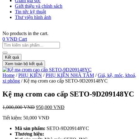
Giảm giá sốc
Giới thiệu và chính sách
Tin tức kỹ thuật
Thư viện hình ảnh
No products in the cart.
0
VNĐ
Cart
Kết quả
Xem toàn bộ kết quả
Home
/
PHỤ KIỆN
/
PHỤ KIỆN NHÀ TẮM
/
Giá, kệ, móc, khoá,
xi phông
/ Kệ mạ crom cao cấp SETO-9D209148YC
Kệ mạ crom cao cấp SETO-9D209148YC
1,000,000
VNĐ
950,000
VNĐ
Tiết kiệm:
50,000
VNĐ
Mã sản phẩm:
SETO-9D209148YC
T
hương hiệu: