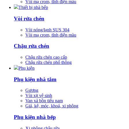
Vòi mạ crom, tĩnh điện màu
Thiết bị nhà bếp
Vòi rửa chén
Vòi nóng/lạnh SUS 304
Vòi mạ crom, tĩnh điện màu
Chậu rửa chén
Chậu rửa chén cao cấp
Chậu rửa chén phổ thông
Phụ kiện
Phụ kiện nhà tắm
Gương
Vòi xịt vệ sinh
Van xả bồn tiểu nam
Giá, kệ, móc, khoá, xi phông
Phụ kiện nhà bếp
Xi phông chậu rửa