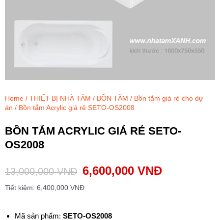
Home
/
THIẾT BỊ NHÀ TẮM
/
BỒN TẮM
/
Bồn tắm giá rẻ cho dự
án
/ Bồn tắm Acrylic giá rẻ SETO-OS2008
BỒN TẮM ACRYLIC GIÁ RẺ SETO-
OS2008
6,600,000
VNĐ
13,000,000
VNĐ
Tiết kiệm:
6,400,000
VNĐ
Mã sản phẩm:
SETO-OS2008