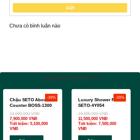
GỬI
Chưa có bình luận nào
SẢN PHẨM TƯƠNG TỰ
-39%
-39%
Chậu SETO Above
Luxury Shower Panel
Counter BOSS-1300
SETO-4Y054
13,000,000
VNĐ
19,000,000
VNĐ
7,900,000
VNĐ
11,500,000
VNĐ
Tiết kiệm:
5,100,000
Tiết kiệm:
7,500,000
VNĐ
VNĐ