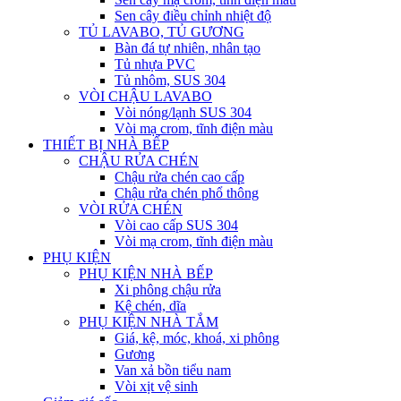
Sen cây điều chỉnh nhiệt độ
TỦ LAVABO, TỦ GƯƠNG
Bàn đá tự nhiên, nhân tạo
Tủ nhựa PVC
Tủ nhôm, SUS 304
VÒI CHẬU LAVABO
Vòi nóng/lạnh SUS 304
Vòi mạ crom, tĩnh điện màu
THIẾT BỊ NHÀ BẾP
CHẬU RỬA CHÉN
Chậu rửa chén cao cấp
Chậu rửa chén phổ thông
VÒI RỬA CHÉN
Vòi cao cấp SUS 304
Vòi mạ crom, tĩnh điện màu
PHỤ KIỆN
PHỤ KIỆN NHÀ BẾP
Xi phông chậu rửa
Kệ chén, dĩa
PHỤ KIỆN NHÀ TẮM
Giá, kệ, móc, khoá, xi phông
Gương
Van xả bồn tiểu nam
Vòi xịt vệ sinh