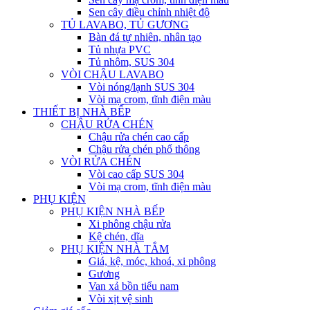
Sen cây điều chỉnh nhiệt độ
TỦ LAVABO, TỦ GƯƠNG
Bàn đá tự nhiên, nhân tạo
Tủ nhựa PVC
Tủ nhôm, SUS 304
VÒI CHẬU LAVABO
Vòi nóng/lạnh SUS 304
Vòi mạ crom, tĩnh điện màu
THIẾT BỊ NHÀ BẾP
CHẬU RỬA CHÉN
Chậu rửa chén cao cấp
Chậu rửa chén phổ thông
VÒI RỬA CHÉN
Vòi cao cấp SUS 304
Vòi mạ crom, tĩnh điện màu
PHỤ KIỆN
PHỤ KIỆN NHÀ BẾP
Xi phông chậu rửa
Kệ chén, dĩa
PHỤ KIỆN NHÀ TẮM
Giá, kệ, móc, khoá, xi phông
Gương
Van xả bồn tiểu nam
Vòi xịt vệ sinh