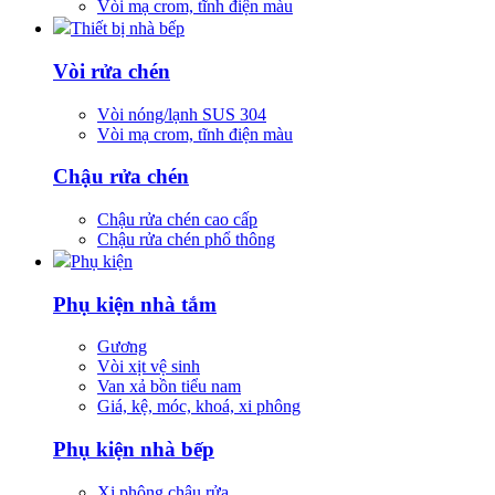
Vòi mạ crom, tĩnh điện màu
Thiết bị nhà bếp
Vòi rửa chén
Vòi nóng/lạnh SUS 304
Vòi mạ crom, tĩnh điện màu
Chậu rửa chén
Chậu rửa chén cao cấp
Chậu rửa chén phổ thông
Phụ kiện
Phụ kiện nhà tắm
Gương
Vòi xịt vệ sinh
Van xả bồn tiểu nam
Giá, kệ, móc, khoá, xi phông
Phụ kiện nhà bếp
Xi phông chậu rửa