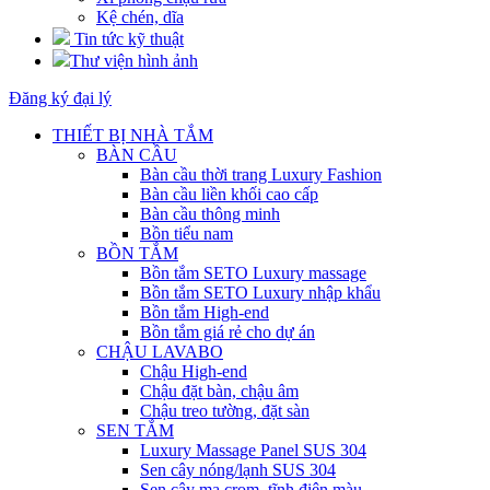
Kệ chén, dĩa
Tin tức kỹ thuật
Thư viện hình ảnh
Đăng ký đại lý
THIẾT BỊ NHÀ TẮM
BÀN CẦU
Bàn cầu thời trang Luxury Fashion
Bàn cầu liền khối cao cấp
Bàn cầu thông minh
Bồn tiểu nam
BỒN TẮM
Bồn tắm SETO Luxury massage
Bồn tắm SETO Luxury nhập khẩu
Bồn tắm High-end
Bồn tắm giá rẻ cho dự án
CHẬU LAVABO
Chậu High-end
Chậu đặt bàn, chậu âm
Chậu treo tường, đặt sàn
SEN TẮM
Luxury Massage Panel SUS 304
Sen cây nóng/lạnh SUS 304
Sen cây mạ crom, tĩnh điện màu