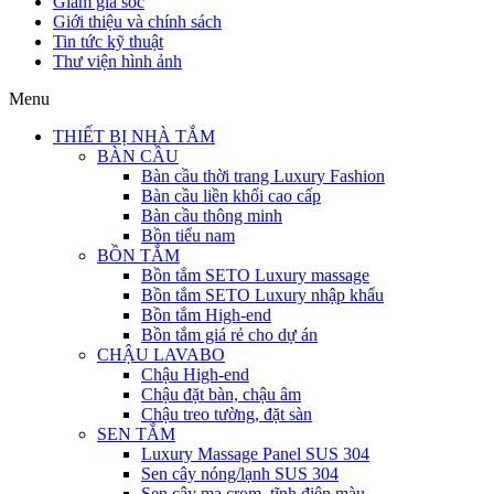
Giảm giá sốc
Giới thiệu và chính sách
Tin tức kỹ thuật
Thư viện hình ảnh
Menu
THIẾT BỊ NHÀ TẮM
BÀN CẦU
Bàn cầu thời trang Luxury Fashion
Bàn cầu liền khối cao cấp
Bàn cầu thông minh
Bồn tiểu nam
BỒN TẮM
Bồn tắm SETO Luxury massage
Bồn tắm SETO Luxury nhập khẩu
Bồn tắm High-end
Bồn tắm giá rẻ cho dự án
CHẬU LAVABO
Chậu High-end
Chậu đặt bàn, chậu âm
Chậu treo tường, đặt sàn
SEN TẮM
Luxury Massage Panel SUS 304
Sen cây nóng/lạnh SUS 304
Sen cây mạ crom, tĩnh điện màu