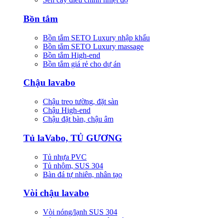
Bồn tắm
Bồn tắm SETO Luxury nhập khẩu
Bồn tắm SETO Luxury massage
Bồn tắm High-end
Bồn tắm giá rẻ cho dự án
Chậu lavabo
Chậu treo tường, đặt sàn
Chậu High-end
Chậu đặt bàn, chậu âm
Tủ laVabo, TỦ GƯƠNG
Tủ nhựa PVC
Tủ nhôm, SUS 304
Bàn đá tự nhiên, nhân tạo
Vòi chậu lavabo
Vòi nóng/lạnh SUS 304