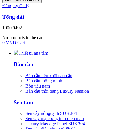
Xem toàn bộ kết quả
Đăng ký đại lý
Tổng đài
1900 9492
No products in the cart.
0
VNĐ
Cart
Thiết bị nhà tắm
Bàn cầu
Bàn cầu liền khối cao cấp
Bàn cầu thông minh
Bồn tiểu nam
Bàn cầu thời trang Luxury Fashion
Sen tắm
Sen cây nóng/lạnh SUS 304
Sen cây mạ crom, tĩnh điện màu
Luxury Massage Panel SUS 304
Sen cây điều chỉnh nhiệt độ