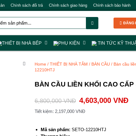
Bản
Chính sách đổi trả
Chính sách giao hàng
Chính sách bảo hành
ĐĂNG K
THIẾT BỊ NHÀ BẾP
PHỤ KIỆN
TIN TỨC KỸ THU
Home
/
THIẾT BỊ NHÀ TẮM
/
BÀN CẦU
/
Bàn cầu liề
12210HTJ
BÀN CẦU LIỀN KHỐI CAO CẤP 
4,603,000
VNĐ
6,800,000
VNĐ
Tiết kiệm:
2,197,000
VNĐ
Mã sản phẩm:
SETO-12210HTJ