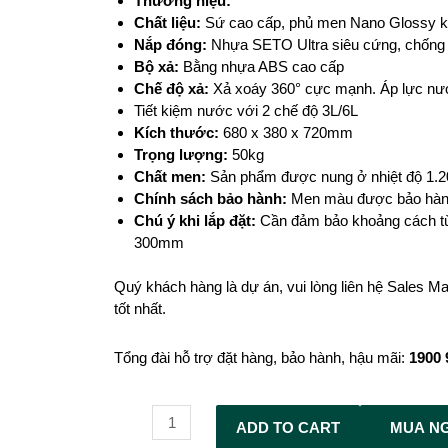
T
hương hiệu:
Chất liệu:
Sứ cao cấp, phủ men Nano Glossy k
Nắp đóng:
Nhựa SETO Ultra siêu cứng, chống 
Bộ xả:
Bằng nhựa ABS cao cấp
Chế độ xả:
Xả xoáy 360° cực mạnh. Áp lực n
Tiết kiệm nước với 2 chế độ 3L/6L
Kích thước:
680 x 380 x 720mm
Trọng lượng:
50kg
Chất men:
Sản phẩm được nung ở nhiệt độ 1.2
Chính sách bảo hành:
Men màu được bảo hành
Chú ý khi lắp đặt:
Cần đảm bảo khoảng cách từ
300mm
Quý khách hàng là dự án, vui lòng liên hệ Sales Ma
tốt nhất.
Tổng đài hỗ trợ đặt hàng, bảo hành, hậu mãi:
1900
Alternative:
ADD TO CART
MUA N