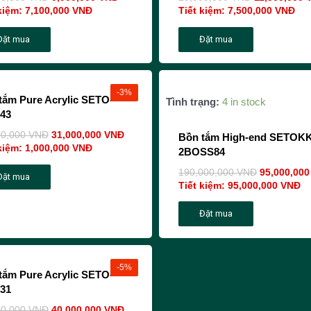
kiệm:
7,100,000
VNĐ
Tiết kiệm:
7,500,000
VNĐ
Đặt mua
Đặt mua
-3%
tắm Pure Acrylic SETO-
Tình trạng:
4 in stock
43
00,000
VNĐ
31,000,000
VNĐ
Bồn tắm High-end SETOK
kiệm:
1,000,000
VNĐ
2BOSS84
190,000,000
VNĐ
95,000,00
Đặt mua
Tiết kiệm:
95,000,000
VNĐ
Đặt mua
-5%
tắm Pure Acrylic SETO-
31
00,000
VNĐ
40,000,000
VNĐ