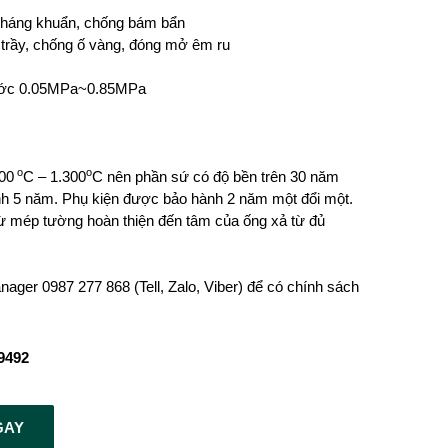
háng khuẩn, chống bám bẩn
trầy, chống ố vàng, đóng mở êm ru
ước 0.05MPa~0.85MPa
o
o
00
C – 1.300
C nên phần sứ có độ bền trên 30 năm
 5 năm. Phụ kiện được bảo hành 2 năm một đổi một.
 mép tường hoàn thiện đến tâm của ống xả từ đủ
nager 0987 277 868 (Tell, Zalo, Viber) để có chính sách
9492
GAY