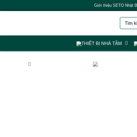
Giới thiệu SETO Nhật 
THIẾT BỊ NHÀ TẮM