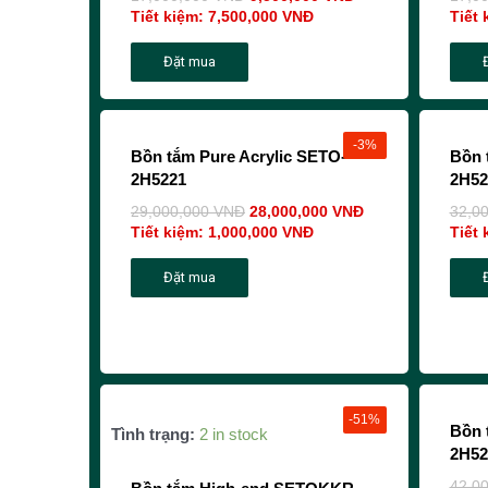
Tiết kiệm:
7,500,000
VNĐ
Tiết 
Đặt mua
-3%
Bồn tắm Pure Acrylic SETO-
Bồn 
2H5221
2H52
29,000,000
VNĐ
28,000,000
VNĐ
32,0
Tiết kiệm:
1,000,000
VNĐ
Tiết 
Đặt mua
-51%
Bồn 
Tình trạng:
2 in stock
2H52
42,0