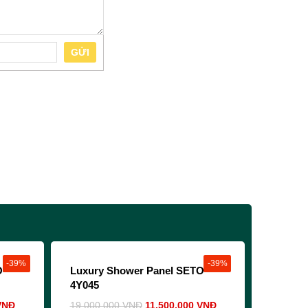
GỬI
-39%
-39%
O-
Luxury Shower Panel SETO-
4Y045
VNĐ
19,000,000
VNĐ
11,500,000
VNĐ