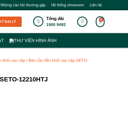
Những câu hỏi thường gặp
Hệ thống showroom
Liên hệ
Tổng đài
Ý ĐẠI LÝ
1900 9492
ẬT
THƯ VIỆN HÌNH ẢNH
n khối cao cấp
/ Bàn cầu liền khối cao cấp SETO-
SETO-12210HTJ