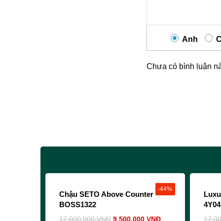
Anh
C
Chưa có bình luận n
-44%
Chậu SETO Above Counter
Luxu
BOSS1322
4Y04
17,000,000
VNĐ
9,500,000
VNĐ
17,0