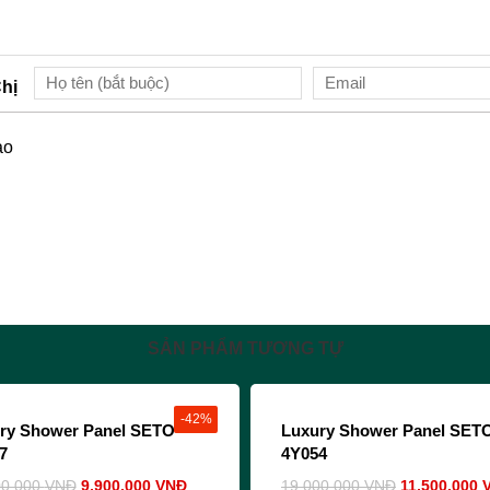
hị
ào
SẢN PHẨM TƯƠNG TỰ
-42%
ry Shower Panel SETO-
Luxury Shower Panel SET
7
4Y054
00,000
VNĐ
9,900,000
VNĐ
19,000,000
VNĐ
11,500,000