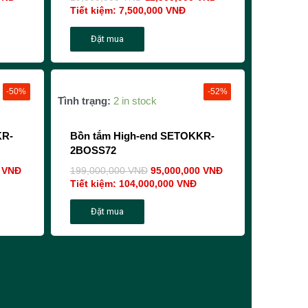
Tiết kiệm:
7,500,000
VNĐ
Đặt mua
-50%
-52%
Tình trạng:
2 in stock
KR-
Bồn tắm High-end SETOKKR-
2BOSS72
0
VNĐ
199,000,000
VNĐ
95,000,000
VNĐ
Tiết kiệm:
104,000,000
VNĐ
Đặt mua