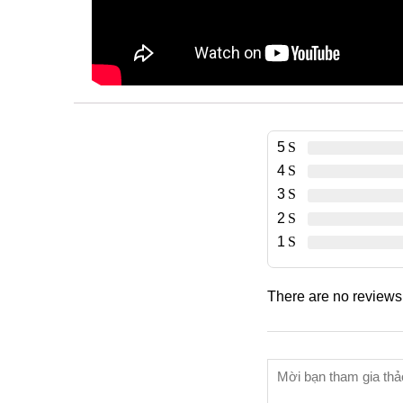
5
4
3
2
1
There are no reviews 