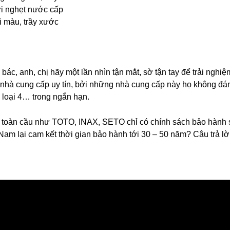
ới nghẹt nước cấp
i màu, trầy xước
c, anh, chị hãy một lần nhìn tận mắt, sờ tận tay để trải nghiệm
à cung cấp uy tín, bởi những nhà cung cấp này họ không đánh 
 loại 4… trong ngắn hạn.
iếng toàn cầu như TOTO, INAX, SETO chỉ có chính sách bảo hành
ệt Nam lại cam kết thời gian bảo hành tới 30 – 50 năm? Câu trả lờ