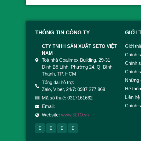
THÔNG TIN CÔNG TY
GIỚI 
CTY TNHH SẢN XUẤT SETO VIỆT
Giới th
NAM
Chính s
Toà nhà Coalimex Building, 29-31
Chính s
Đinh Bộ Lĩnh, Phường 24, Q. Bình
Chính 
Thạnh, TP. HCM
Những 
Tổng đài hỗ trợ:
1900 9492
Hệ thố
Zalo, Viber, 24/7: 0987 277 868
Liên hệ
Mã số thuế: 0317161662
Chính 
Email:
info@setovietnam.com
Website:
www.SETO.vn