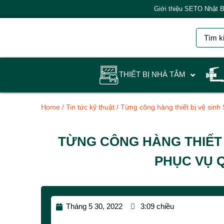
Giới thiệu SETO Nhật 
THIẾT BỊ NHÀ TẮM
Home
/
Tin tức kỹ thuật
/ Từng công hàng thiết bị vệ sinh
TỪNG CÔNG HÀNG THIẾT B
PHỤC VỤ Q
Tháng 5 30, 2022
3:09 chiều