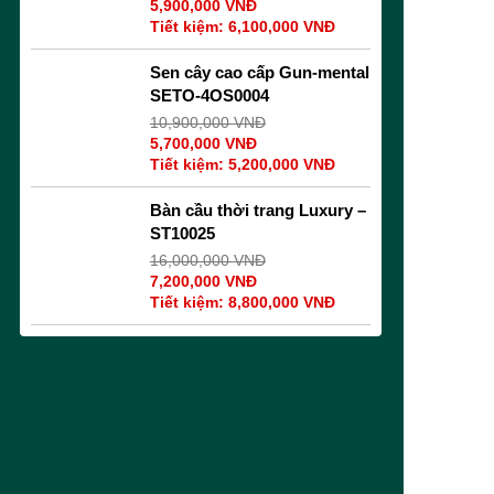
5,900,000
VNĐ
Tiết kiệm:
6,100,000
VNĐ
Sen cây cao cấp Gun-mental
SETO-4OS0004
10,900,000
VNĐ
5,700,000
VNĐ
Tiết kiệm:
5,200,000
VNĐ
Bàn cầu thời trang Luxury –
ST10025
16,000,000
VNĐ
7,200,000
VNĐ
Tiết kiệm:
8,800,000
VNĐ