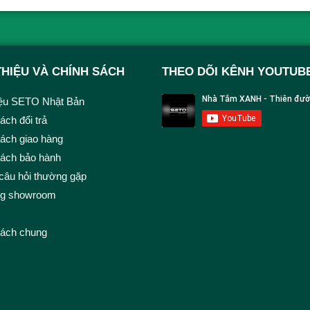
THIỆU VÀ CHÍNH SÁCH
THEO DÕI KÊNH YOUTUB
iệu SETO Nhật Bản
ách đổi trả
ách giao hàng
sách bảo hành
câu hỏi thường gặp
ng showroom
sách chung