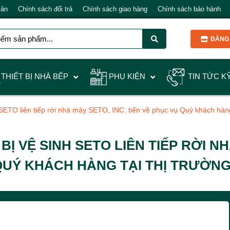
Bản
Chính sách đổi trả
Chính sách giao hàng
Chính sách bảo hành
ĐĂNG 
THIẾT BỊ NHÀ BẾP
PHỤ KIỆN
TIN TỨC K
 SETO liên tiếp rời nhà máy SETO, INC. tiến về phục vụ Quý khách hàng
Ị VỆ SINH SETO LIÊN TIẾP RỜI NHÀ
UÝ KHÁCH HÀNG TẠI THỊ TRƯỜNG