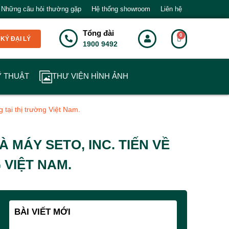
Những câu hỏi thường gặp
Hệ thống showroom
Liên hệ
Tổng đài
KÝ ĐẠI LÝ
1900 9492
Ỹ THUẬT
THƯ VIỆN HÌNH ẢNH
 tại thị trường Việt Nam.
 MÁY SETO, INC. TIẾN VỀ
 VIỆT NAM.
BÀI VIẾT MỚI