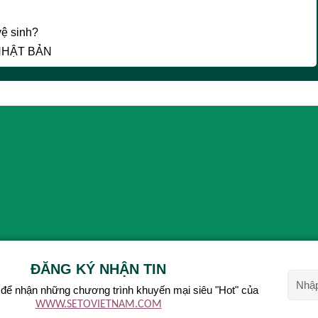
vệ sinh?
NHẬT BẢN
ĐĂNG KÝ NHẬN TIN
để nhận những chương trình khuyến mại siêu "Hot" của
WWW.SETOVIETNAM.COM
Alterna