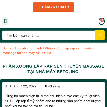
ĐĂNG KÝ ĐẠI LÝ
THIẾT BỊ NHÀ TẮM
THIẾT BỊ NHÀ BẾP
PHỤ KIỆN
GIẢM GIÁ SỐC
GIỚI THIỆU VÀ CHÍNH SÁCH
TIN TỨC KỸ THUẬT
THƯ VIỆN HÌNH ẢNH
Home
/
Thư viện hình ảnh
/ Phân xưởng lắp ráp sen thuyền
massage tại nhà máy SETO, INC.
PHÂN XƯỞNG LẮP RÁP SEN THUYỀN MASSAGE
TẠI NHÀ MÁY SETO, INC.
Tháng 7 22, 2022
8:43 sáng
Từng bo mạch điện tử, từng phụ kiện được các kỹ thuật viên
SETO lắp ráp tỉ mỷ nhằm cho ra những sản phẩm chất lượng
nhất khi tới tay người tiêu dùng