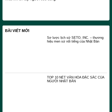
BÀI VIẾT MỚI
Sơ lược lịch sử SETO, INC. – thương
hiệu men sứ nổi tiếng của Nhật Bản
TOP 10 NÉT VĂN HÓA ĐẶC SẮC CỦA
NGƯỜI NHẬT BẢN