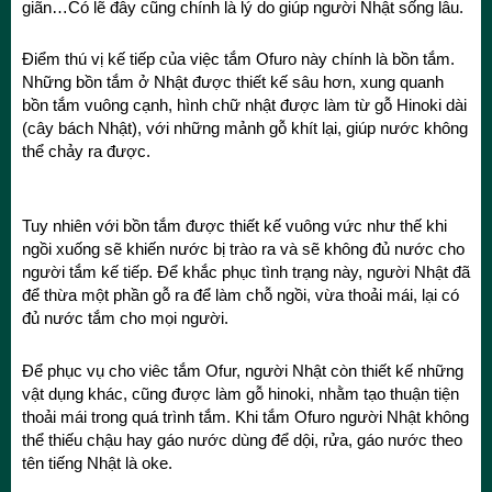
giãn…Có lẽ đây cũng chính là lý do giúp người Nhật sống lâu.
Điểm thú vị kế tiếp của việc tắm Ofuro này chính là bồn tắm.
Những bồn tắm ở Nhật được thiết kế sâu hơn, xung quanh
bồn tắm vuông cạnh, hình chữ nhật được làm từ gỗ Hinoki dài
(cây bách Nhật), với những mảnh gỗ khít lại, giúp nước không
thể chảy ra được.
Tuy nhiên với bồn tắm được thiết kế vuông vức như thế khi
ngồi xuống sẽ khiến nước bị trào ra và sẽ không đủ nước cho
người tắm kế tiếp. Để khắc phục tình trạng này, người Nhật đã
để thừa một phần gỗ ra để làm chỗ ngồi, vừa thoải mái, lại có
đủ nước tắm cho mọi người.
Để phục vụ cho viêc tắm Ofur, người Nhật còn thiết kế những
vật dụng khác, cũng được làm gỗ hinoki, nhằm tạo thuận tiện
thoải mái trong quá trình tắm. Khi tắm Ofuro người Nhật không
thể thiếu chậu hay gáo nước dùng để dội, rửa, gáo nước theo
tên tiếng Nhật là oke.