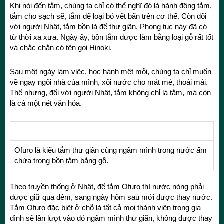
Khi nói đến tắm, chúng ta chỉ có thể nghĩ đó là hành động tắm,
tắm cho sạch sẽ, tắm để loại bỏ vết bẩn trên cơ thể. Còn đối
với người Nhật, tắm bồn là để thư giãn. Phong tục này đã có
từ thời xa xưa. Ngày ấy, bồn tắm được làm bằng loại gỗ rất tốt
và chắc chắn có tên gọi Hinoki.
Sau một ngày làm việc, học hành mệt mỏi, chúng ta chỉ muốn
về ngay ngôi nhà của mình, xối nước cho mát mẻ, thoải mái.
Thế nhưng, đối với người Nhật, tắm không chỉ là tắm, mà còn
là cả một nét văn hóa.
Ofuro là kiểu tắm thư giãn cùng ngâm mình trong nước ấm
chứa trong bồn tắm bằng gỗ.
Theo truyền thống ở Nhật, để tắm Ofuro thì nước nóng phải
được giữ qua đêm, sang ngày hôm sau mới được thay nước.
Tắm Ofuro đặc biệt ở chỗ là tất cả mọi thành viên trong gia
đình sẽ lần lượt vào đó ngâm mình thư giãn, không được thay