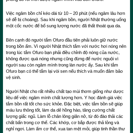
Việc ngâm bồn chỉ kéo dài từ 10 – 20 phút (nếu ngâm lâu hơn
sẽ dễ bị choáng). Sau khi ngâm bồn, người Nhật thường uống
một cốc nước để bổ sung lượng nước đã thất thoát qua da.
Bên cạnh đó người tắm Ofuro đầu tiên phải luôn giữ nước
trong bồn ấm. Vì người Nhật thích tắm với nước hơi nóng nên
trong lúc tắm Ofuro bạn phải điều chỉnh độ nóng của nước,
không được quá nóng nhưng cũng đừng để nước nguội vì
người sau còn ngâm mình trong làn nước ấy. Sau khi tắm
Ofuro bạn có thể tắm lại vòi sen nếu thích và muốn đảm bảo
vệ sinh.
Người Nhật cho rất nhiều chất tạo mùi thơm giống như dược
liệu dể việc ngâm mình chất lượng hơn. Y học đánh giá việc
tắm bồn rất tốt cho sức khỏe. Đặc biệt, việc tắm bồn sẽ giúp
máu lưu thông tốt, làm da dẻ hồng hào, tăng cường chất
lượng giấc ngủ. Làm lỗ chân lông giãn nở, từ đó đào thải các
chất bẩn trong cơ thể. Các khớp, cơ bắp được thả lỏng và
nghỉ ngơi. Làm ấm cơ thể, xua tan mệt mỏi, giúp tinh thần thư