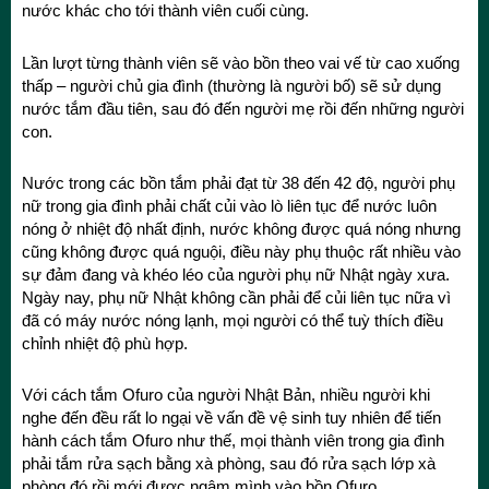
nước khác cho tới thành viên cuối cùng.
Lần lượt từng thành viên sẽ vào bồn theo vai vế từ cao xuống
thấp – người chủ gia đình (thường là người bố) sẽ sử dụng
nước tắm đầu tiên, sau đó đến người mẹ rồi đến những người
con.
Nước trong các bồn tắm phải đạt từ 38 đến 42 độ, người phụ
nữ trong gia đình phải chất củi vào lò liên tục để nước luôn
nóng ở nhiệt độ nhất định, nước không được quá nóng nhưng
cũng không được quá nguội, điều này phụ thuộc rất nhiều vào
sự đảm đang và khéo léo của người phụ nữ Nhật ngày xưa.
Ngày nay, phụ nữ Nhật không cần phải để củi liên tục nữa vì
đã có máy nước nóng lạnh, mọi người có thể tuỳ thích điều
chỉnh nhiệt độ phù hợp.
Với cách tắm Ofuro của người Nhật Bản, nhiều người khi
nghe đến đều rất lo ngại về vấn đề vệ sinh tuy nhiên để tiến
hành cách tắm Ofuro như thế, mọi thành viên trong gia đình
phải tắm rửa sạch bằng xà phòng, sau đó rửa sạch lớp xà
phòng đó rồi mới được ngâm mình vào bồn Ofuro.