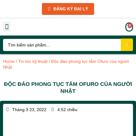
ĐĂNG KÝ ĐẠI LÝ
THIẾT BỊ NHÀ TẮM
THIẾT BỊ NHÀ BẾP
PHỤ KIỆN
GIẢM GIÁ SỐC
GIỚI THIỆU VÀ CHÍNH SÁCH
TIN TỨC KỸ THUẬT
THƯ VIỆN HÌNH ẢNH
Home
/
Tin tức kỹ thuật
/ Độc đáo phong tục tắm Ofuro của người
Nhật
ĐỘC ĐÁO PHONG TỤC TẮM OFURO CỦA NGƯỜI
NHẬT
Tháng 3 23, 2022
4:52 chiều